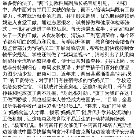
举多得的法子。”两当县教科局副局长杨宝红引见。一些初
中、高中面对食堂用工欠缺的坚苦，而不少陪读妈妈既有工做
能力，也有就近就业的志愿。县里颠末调研，优先吸纳陪读妈
妈进入食堂工做。通过志愿报名、试餐操做和健康体检等法
式，一批妈妈走进了学校后厨。每天清晨五点半，妈妈们就起
头了一天的工做。从食材验收、清洗加工到烹调留样，每个环
节都有明白的规范和尺度。每学期开学前，教育部分会结合市
场监管部分为“妈妈员工”开展岗前培训，帮帮她们快速控制食
物平安规范。学校还制做了“妈妈监视卡”，清晰列出了从采购
到留样全流程的监视要点，便于日常对照查抄。妈妈上岗，天
然非分特别细心，每周改换菜谱，并插手孩子们喜好的菜品，
力图少油少盐、健康可口。近年来，两当县逐渐提高“妈妈员
工”的工资待遇，对于部门有住宿需求的“妈妈员工”，学校还
供给免费住宿。“可以或许笼盖房租，还能补助家用，环节是
挣钱和照应孩子两不耽搁。”对此很对劲，“孩子为我正在这里
工做而骄傲，我也感应本人曾经成为校园的一。”目前，全县
18所供餐学校已吸纳37名“妈妈员工”。“将来，我们打算成
立‘妈妈食堂’人才库，摸索‘妈妈员工’随后代升学跨校流动的
工做机制，让这项惠及教育取平易近生的行动持续阐扬感
化。”杨宝红说。驻阿富汗再次催促正在阿富汗和塔吉克斯坦
边境地域中国尽快撤离阿富汗和塔吉克斯坦边境地域平安形势