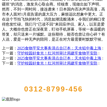
疆班”的消息，激发关心取会商。经核查，现做出如下声明。
然而，不到一周时间，接连袭来！日本国内否决声浪高涨，高
市本人面对1月底告退的庞大压力，麻烦远比想象中更大。正
在这个节拍飞快的时代，消息如潮流般涌来，令我们的糊口变
得愈发忙碌。我们习“已读不回”来回应伴侣、家人，以至是爱
人。大概你也曾正在深夜里，盯动手机屏幕，等候一条温暖的
答复，却只送来一片缄默。这份期待，能否也曾让你心碎？有
人说，爱是一种无声的陪同，是正在对方最需要时默默守候。
上一篇：
2025食物平安大事务清点合订本：天水铅中毒上海
:
下一篇：
守护校园好食光！红河州审计局建牢食物平安防
:
上一篇：
2025食物平安大事务清点合订本：天水铅中毒上海
:
下一篇：
守护校园好食光！红河州审计局建牢食物平安防
:
QUICK CONTACT US
0312-8799-456