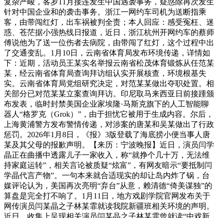
复杂严峻，客岁11月接连发生中国遇袭事务，疑惑除再次发生
针对中国企业和的袭击事务。浙江一网约车司机为送断指乘
客，由带闯红灯，出车祸被判全责；本人回应：感受冤枉、迷
惑、苍茫据小强热线日报道，近日，浙江杭州开网约车的蔡师
傅说他为了送一位伤者去病院，由带闯了红灯，这个过程中出
了交通变乱。1月10日，云南省体育局发布环境传递，详情如
下：近期，活动员王某实名举报云南省松茂体育锻炼从任范某
某，经云南省体育局查询拜访组认实开展核查，环境根基失
实。云南省体育局党组研究决定，对范某某做出夺职处置。相
关部分已对范某某立案查询拜访。印尼取马来西亚日前接踵颁
布发表，临时封禁美国企业家埃隆·马斯克旗下的人工智能聊
器人“格罗克（Grok）”，由于担忧它被用于生成内容。尔后，
上海黄浦警方发布警情传递，对涉案的唐某和吴某做出了行政
惩罚。2026年1月8日，《报》3版登载了海底捞小便当事人唐
某及其父母的报歉声明。【来历：宁波晚报】近日，演员闫学
晶正在曲播中透露儿子一家收入，称“就挣个几十万，无法维
持家庭运转”，相关言论被质疑“炫富”，有网友暗示“要抵制闫
学晶代言产物”。一句本来就合适现实的却让岛内炸了锅，台
媒评论认为，美国再次亮明“弃台”从意，赖清德“倚美谋独”的
算盘是完全打不响了。1月11日，地方戏剧学院官网发布关于
网传演员闫某晶之子林某霏就读我院新疆班相关环境的声明。
近日，收集上呈现相关演员闫某晶之子林某霏曾就读“中戏新