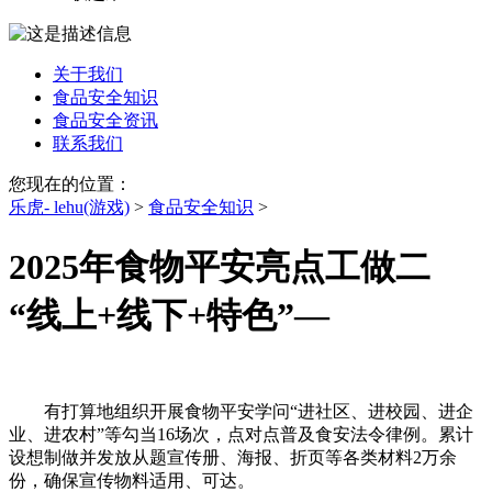
关于我们
食品安全知识
食品安全资讯
联系我们
您现在的位置：
乐虎- lehu(游戏)
>
食品安全知识
>
2025年食物平安亮点工做二
“线上+线下+特色”—
有打算地组织开展食物平安学问“进社区、进校园、进企
业、进农村”等勾当16场次，点对点普及食安法令律例。累计
设想制做并发放从题宣传册、海报、折页等各类材料2万余
份，确保宣传物料适用、可达。