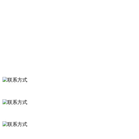
关于我们
食品安全知识
食品安全资讯
联系我们
联系方式
河北省保定市徐水县崔庄镇吴庄村
0312-8799456 18633256098
delishipin@yeah.net