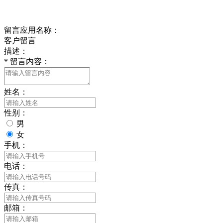
给我留言
留言应用名称：
客户留言
描述：
*
留言内容：
姓名：
性别：
男
女
手机：
电话：
传真：
邮箱：