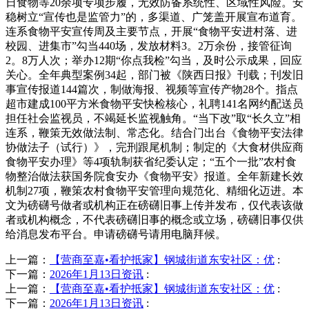
日食物等20余项专项步履，无效防备系统性、区域性风险。安
稳树立“宣传也是监管力”的，多渠道、广笼盖开展宣布道育。
连系食物平安宣传周及主要节点，开展“食物平安进村落、进
校园、进集市”勾当440场，发放材料3。2万余份，接管征询
2。8万人次；举办12期“你点我检”勾当，及时公示成果，回应
关心。全年典型案例34起，部门被《陕西日报》刊载；刊发旧
事宣传报道144篇次，制做海报、视频等宣传产物28个。指点
超市建成100平方米食物平安快检核心，礼聘141名网约配送员
担任社会监视员，不竭延长监视触角。“当下改”取“长久立”相
连系，鞭策无效做法制、常态化。结合门出台《食物平安法律
协做法子（试行）》，完刑跟尾机制；制定的《大食材供应商
食物平安办理》等4项轨制获省纪委认定；“五个一批”农村食
物整治做法获国务院食安办《食物平安》报道。全年新建长效
机制27项，鞭策农村食物平安管理向规范化、精细化迈进。本
文为磅礴号做者或机构正在磅礴旧事上传并发布，仅代表该做
者或机构概念，不代表磅礴旧事的概念或立场，磅礴旧事仅供
给消息发布平台。申请磅礴号请用电脑拜候。
上一篇：
【营商至嘉•看护抵家】钢城街道东安社区：优
:
下一篇：
2026年1月13日资讯
:
上一篇：
【营商至嘉•看护抵家】钢城街道东安社区：优
:
下一篇：
2026年1月13日资讯
: