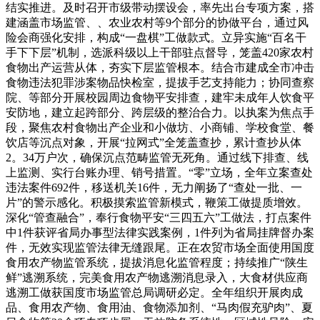
结实推进。及时召开市级带动摆设会，率先出台专项方案，搭
建涵盖市场监管、、农业农村等9个部分的协做平台，通过风
险会商强化安排，构成“一盘棋”工做款式。立异实施“百名干
手下下层”机制，选派科级以上干部驻点督导，笼盖420家农村
食物出产运营从体，夯实下层监管根本。结合市建成全市冲击
食物违法犯罪涉案物品快检室，提拔手艺支持能力；协同查察
院、等部分开展校园周边食物平安排查，建牢未成年人饮食平
安防地，建立起跨部分、跨层级的整治合力。以执案为焦点手
段，聚焦农村食物出产企业和小做坊、小商铺、学校食堂、餐
饮店等沉点对象，开展“拉网式”全笼盖查抄，累计查抄从体
2。34万户次，确保沉点范畴监管无死角。通过线下排查、线
上监测、实行台账办理、销号措置。“零”立场，全年立案查处
违法案件692件，移送机关16件，无力阐扬了“查处一批、一
片”的警示感化。积极摸索监管新模式，鞭策工做提质增效。
深化“管查融合”，奉行食物平安“三四五六”工做法，打点案件
中1件获评省局办事型法律实践案例，1件列为省局挂牌督办案
件，无效实现监管法律无缝跟尾。正在农贸市场全面使用国度
食用农产物监管系统，提拔消息化监管程度；持续推广“陕生
鲜”逃溯系统，完美食用农产物逃溯消息录入，大食材供应商
逃溯工做获国度市场监管总局调研必定。全年组织开展肉成
品、食用农产物、食用油、食物添加剂、“马肉假充驴肉”、夏