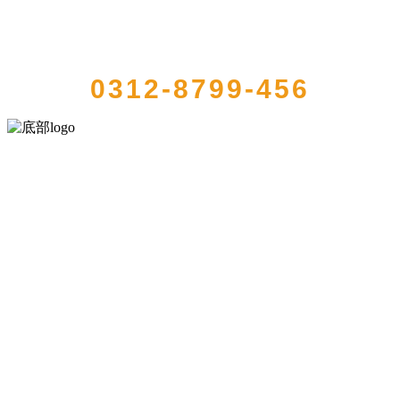
QUICK CONTACT US
0312-8799-456
河北乐虎- lehu(游戏)食品有限公司创建于1991年，是经省级注册的大
型农产品加工出口企业，注册资金2000万元，总资产1亿多元。公司产
品有速冻甜糯玉米，芦笋，青豆，草莓，花菜，青刀豆，混合菜，胡
萝卜等。
服务支持
关于我们
食品安全知识
食品安全资讯