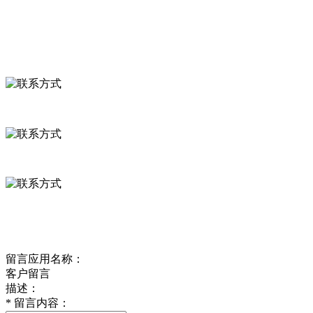
联系我们
联系方式
河北省保定市徐水县崔庄镇吴庄村
0312-8799456 18633256098
delishipin@yeah.net
给我留言
留言应用名称：
客户留言
描述：
*
留言内容：