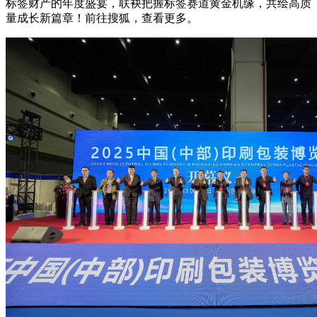
标签财产的年度盛宴，联袂把握标签赛道黄金机缘，共绘高质
量成长新篇章！前往搜狐，查看更多。