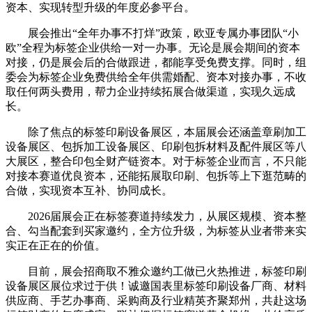
资本、实现转型升级的年度必参平台。
展会推出“全年办事不打烊”政策，欧亚专属办事团队“小
欧”全程为标签企业供给一对一办事。无论是展会期间的资本
对接，仍是展会后的合做跟进，都能享受免费支撑。同时，组
委会为标签企业免费供给全年供需婚配、资本对接办事，不收
取任何两头费用，帮力企业持续拓展合做渠道，实现久远成
长。
除了焦点的标签印刷设备展区，本届展会还涵盖章刷加工
设备展区、包拆加工设备展区、印刷包拆材料及配件展区等八
大展区，整合印包全财产链资本。对于标签企业而言，不只能
对接本赛道优良资本，还能拓展取印刷、包拆等上下逛范畴的
合做，实现资本互补、协同成长。
2026届展会正在标签赛道持续发力，从展区规模、资本整
合、勾当配套到买家邀约，全方位升级，为标签从业者带来实
实正在正在的价值。
目前，展会招商取不雅众邀约工做已火热推进，标签印刷
设备展区展位求过于供！诚邀国表里标签印刷设备厂商、材料
供应商、手艺办事商、采购商及行业精英齐聚郑州，共赴这场