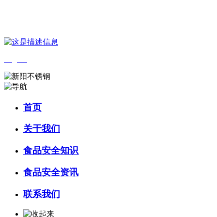
您好，欢迎来到 河北乐虎- lehu(游戏)食品 官方网站！
English
首页
关于我们
食品安全知识
食品安全资讯
联系我们