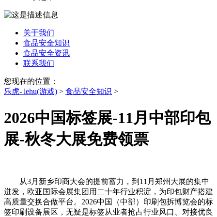
关于我们
食品安全知识
食品安全资讯
联系我们
您现在的位置：
乐虎- lehu(游戏)
>
食品安全知识
>
2026中国标签展-11月中部印包
展-秋冬大展免费领票
从3月新乡印商大会的提前蓄力，到11月郑州大展的集中
迸发，欧亚国际会展集团用二十年行业积淀，为印包财产搭建
高质量交换合做平台。2026中国（中部）印刷包拆博览会的标
签印刷设备展区，无疑是标签从业者抢占行业风口、对接优良