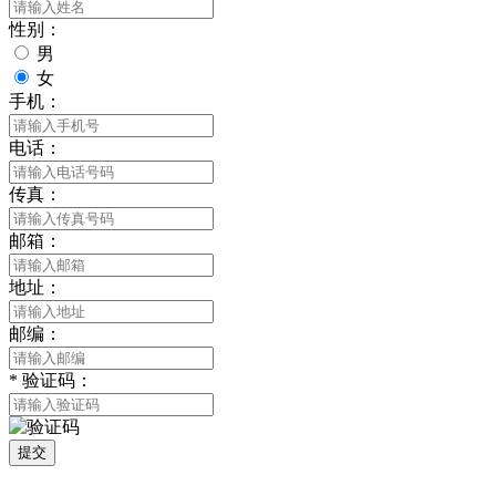
性别：
男
女
手机：
电话：
传真：
邮箱：
地址：
邮编：
*
验证码：
提交