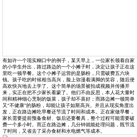
有如许一个现实糊口中的例子，某天早上，一位家长领着自家
的小学生外出，路过路边的一个小摊子时，决定让孩子正在这
里吃一顿早餐。这个小摊子运营的是肠粉，只需破费五六块
钱。孩子吃的时候相当高兴，脸上弥漫着满脚的笑容，随后便
高欢快兴地去上学了。这个简单的场景被拍成视频并传播开
来，实正在把不少家长看蒙了。他们不由反思，本人花大量时
间和精神细心烹制的饭菜，孩子却不喜好；而路边摊一顿简单
又“不健康”的肠粉，却能让孩子如斯高兴。并且从现实角度出
发，正在路边摊吃早餐还节流了时间和成本。正在家做早餐，
家长需要提前预备食材、饭后还要餐具，整个过程可能需要破
费一个多小时。而正在路边摊，几分钟就能处理问题，既节流
了时间，又省去了采办食材和水电燃气等成本。