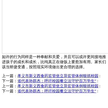
如许的行为同样是一种奉献和关爱，并且可以或许更间接地推
进孩子的成长和成长，比纯真正在做饭上要愈加有用。家长们
该当矫捷变通，按照现实环境做出更合理的选择。
上一篇：
孝义市新义西食药监管坐立异监管体例狠抓校园
:
下一篇：
省代表孙群杰：呼吁校园餐立法守护百万学生“
:
上一篇：
孝义市新义西食药监管坐立异监管体例狠抓校园
:
下一篇：
省代表孙群杰：呼吁校园餐立法守护百万学生“
:
QUICK CONTACT US