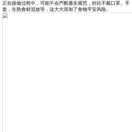
正在操做过程中，可能不会严酷遵生规范，好比不戴口罩、手
套，生熟食材混放等，这大大添加了食物平安风险。