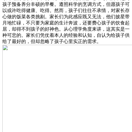
孩子预备养分丰硕的早餐。遵照科学的烹调方式，但愿孩子可
以或许吃得健康、吃得。然而，孩子们往往不承情，对家长存
心做的饭菜各类挑剔。家长们为此感应既又无法，他们披星带
月地忙碌，不只要为家庭的生计奔波，还要费心孩子的饮食起
居，却得不到孩子的好神色。从心理学角度来讲，这其实是一
种可悲的。家长们凭仗着本人的经验和认知，自认为给孩子供
给了最好的，但却忽略了孩子心里实正的需求。