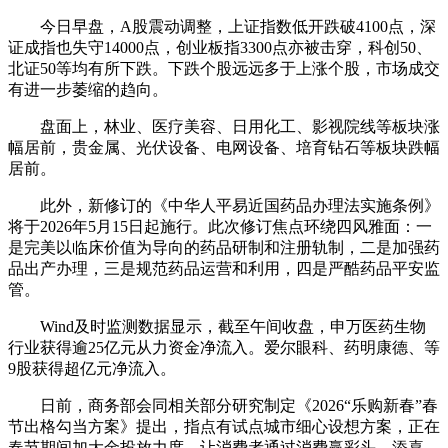
今日早盘，A股震动调整，上证指数低开跌破4100点，深
证成指也失守14000点，创业板指3300点亦被击穿，科创50、
北证50等均有所下跌。下跌个股远远多于上涨个股，市场成交
有进一步萎缩的趋向。
盘面上，林业、医疗美容、日用化工、影视院线等板块涨
幅居前，贵金属、光伏设备、电网设备、培育钻石等板块跌幅
居前。
此外，新修订的《中华人平易近国药品办理法实施条例》
将于2026年5月15日起施行。此次修订焦点环绕四风雅面：一
是完美以临床价值为导向的药品研制和注册轨制，二是加强药
品出产办理，三是规范药品运营和利用，四是严酷药品平安监
管。
Wind及时监测数据显示，截至午间收盘，申万医药生物
行业获得逾25亿元从力资金净流入。爱尔眼科、药明康德、等
9股获得超亿元净流入。
日前，商务部会同相关部分研究制定《2026“乐购新春”春
节出格勾当方案》提出，指点有试点城市细心设想方案，正在
春节期间加大金投放力度，让消费者通过消费赢彩头、添喜