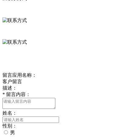
河北省保定市徐水县崔庄镇吴庄村
0312-8799456 18633256098
delishipin@yeah.net
给我留言
留言应用名称：
客户留言
描述：
*
留言内容：
姓名：
性别：
男