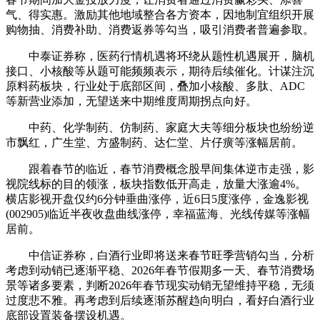
气、得实惠。激励其他地域整合各方资本，因地制宜组织开展
购物抽、消费补助、消费返券等勾当，吸引消费者普遍参取。
中泰证券称，医药行情机遇将环绕从题性机遇展开，脑机
接口、小核酸等从题可能频频表示，期待后续催化。计谋注沉
原料药板块，行业处于底部区间，叠加小核酸、多肽、ADC
等新营业添加，无望送来中期维度周期拐点向好。
中药、化学制药、仿制药、家庭大夫等细分板块也纷纷逆
市飘红，广生堂、方盛制药、达仁堂、片仔癀等涨幅居前。
跟着春节的临近，春节消费概念股早间集体逆市走强，影
视院线标的目的领涨，板块指数低开高走，放量大涨逾4%。
横店影视开盘仅约6分钟垂曲涨停，近6日5度涨停，金逸影视
(002905)临近半夜收盘曲线涨停，幸福蓝海、光线传媒等涨幅
居前。
中信证券称，白酒行业即将送来春节旺季营销勾当，分析
考虑到动销已逐渐平稳、2026年春节假期多一天、春节消费场
景等诸多要素，判断2026年春节现实动销无望维持平稳，无须
过度悲不雅。再考虑到后续逐渐苏醒趋向明白，看好白酒行业
底部设置装备摆设机遇。