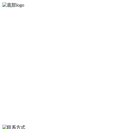
河北乐虎- lehu(游戏)食品有限公司创建于1991年，是经省级注册的大
型农产品加工出口企业，注册资金2000万元，总资产1亿多元。公司产
品有速冻甜糯玉米，芦笋，青豆，草莓，花菜，青刀豆，混合菜，胡
萝卜等。
服务支持
关于我们
食品安全知识
食品安全资讯
联系我们
联系方式