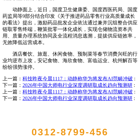
动静面上，近日，国度卫生健康委、国度西医药局、国度
药监局等9部分结合印发《关于推进药品零售行业高质量成长
的看法》提出，激励药品批发企业依法通过兼并沉组整合供应
链取零售终端，鞭策批零一体化成长，实现仓储物流资本共
用、质量办理系统协同及全流程消息逃溯，提拔供应链效率，
无效降低运营成本。
酒店餐饮、旅逛、休闲食物、预制菜等春节消费兴旺的行
业均逆市上攻，安记食物、海欣食物、富临运业、杭州解百等
纷纷强势涨停。
上一篇：
科技昨夜今晨1117：动静称华为将发布AI范畴冲破
:
下一篇：
2026年中国大师电行业深度调研取成长趋向预测研
:
上一篇：
科技昨夜今晨1117：动静称华为将发布AI范畴冲破
:
下一篇：
2026年中国大师电行业深度调研取成长趋向预测研
:
QUICK CONTACT US
0312-8799-456