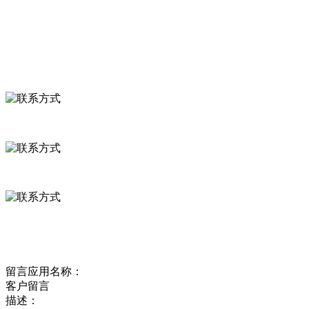
食品安全资讯
联系我们
联系方式
河北省保定市徐水县崔庄镇吴庄村
0312-8799456 18633256098
delishipin@yeah.net
给我留言
留言应用名称：
客户留言
描述：