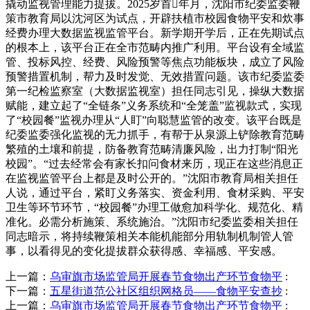
撬动监视管理能力提拔。2025岁首年月，沈阳市纪委监委鞭
策市教育局以沈河区为试点，开辟扶植市校园食物平安和炊事
经费办理大数据监视监管平台。新学期开学后，正在先期试点
的根本上，该平台正在全市范畴内推广利用。平台设有全域监
管、投标风控、经费、风险预警等焦点功能板块，成立了风险
预警措置机制，帮力及时发觉、无效措置问题。该市纪委监委
第一纪检监察室（大数据监视室）担任同志引见，操纵大数据
赋能，建立起了“全链条”义务系统和“全笼盖”监视款式，实现
了“校园餐”监视办理从“人盯”向聪慧监管的改变。该平台既是
纪委监委强化监视的无力抓手，有帮于从泉源上铲除教育范畴
繁殖的土壤和前提，防备教育范畴清廉风险，出力打制“阳光
校园”。“过去经常会有家长扣问食材来历，现正在这些消息正
在监视监管平台上都是及时公开的。”沈阳市教育局相关担任
人说，通过平台，紧盯义务落实、资金利用、食材采购、平安
卫生等环节环节，“校园餐”办理工做愈加科学化、规范化、精
准化。必需分析施策、系统施治。”沈阳市纪委监委相关担任
同志暗示，将持续鞭策相关本能机能部分用轨制机制管人管
事，以看得见的变化提拔群众获得感、幸福感、平安感。
上一篇：
乌审旗市场监管局开展春节食物出产环节食物平
:
下一篇：
五星街道范公社区组织网格员——食物平安查抄
:
上一篇：
乌审旗市场监管局开展春节食物出产环节食物平
: