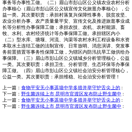
事务等办事性工做。（二）眉山市彭山区公义镇农业农村分析
办事核心（眉山市彭山区公义镇宣传文化旅逛办事核心），公
益一类。其次要职责：承担村落复兴保障性事务、脱贫攻坚、
农业分析办事、农产质量量平安、宣传文化及推进旅逛事业成
长等分析性办事保障工做；承担农技、农机、农村能源、畜
牧、水利、农村经济统计等办事保障工做。承担辖区内小
（二）型水库、塘堰、河流、沟渠等农村水利工程设备和水资
本取水土连结工做的法制宣传、日常放哨、消息演讲、突发事
务前置措置等事务性保障工做，为辖区内防汛抗旱工做供给办
事保障。（三）眉山市彭山区公义镇城乡分析管理核心，公益
一类。其次要职责：承担卫生、分析管理、生态环保等办事保
障工做。（四）眉山市彭山区公义镇社会治安分析管理核心，
公益一类。其次要职责：承担维稳、社会治安分析管理！
上一篇：
食物平安无小事遥墙中学多措并举守护舌尖上的
:
下一篇：
野生菌连续上市 昆明市官渡区发布防止野生菌中
:
上一篇：
食物平安无小事遥墙中学多措并举守护舌尖上的
:
下一篇：
野生菌连续上市 昆明市官渡区发布防止野生菌中
:
QUICK CONTACT US