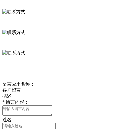
联系方式
河北省保定市徐水县崔庄镇吴庄村
0312-8799456 18633256098
delishipin@yeah.net
给我留言
留言应用名称：
客户留言
描述：
*
留言内容：
姓名：