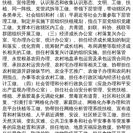
扶植、宣传思惟、认识形态和收集认识形态、文明、工做、扶
植、同一阵线、党管武拆等工做。带领下层管理，带动辖区内
各类单元、社会组织和村（居）平易近等社会力量参取下层管
理工做。制定并实施下层组织扶植规划，指点下层党组织党建
工做。支撑本行政辖区内工会、共青团、妇联、科协、残联等
群团组织开展工做。（三）经济成长办公室（村落复兴办公
室、宅办理办公室、统计办公室）。担任经济成长规划的制定
和落实，优化营商，统筹财产成长结构、布局调整等取经济成
长相关的工做。担任村落复兴计谋的组织实施。担任村落管
理、永世根基农田办理、农村地盘承包运营及承包运营合同办
理。承担农村运营办理、农村宅办理和等相关工做。协帮担任
农村能源开辟操纵节约、农业手艺推广、农做子办理和农药利
用指点、办事等农业农村工做。担任本行政区域内经济社会统
计工做。（四）社会管理和分析行政执公室（应急办理和平安
出产监视办理办公室）。担任社会治安分析管理、安然扶植、
维稳、矛盾胶葛多元调处化解、禁毒宣布道育、社区和社区康
复、“扫黄打非”网格化办理、家庭防止、网格化办事办理和消
息平台扶植等工做。协帮担任网格分析管理系统扶植、宣布道
育和村落扶植、人平易近调整、安设、社区矫正等工做。担任
天然灾祸、变乱灾难、公共卫生事务和社会平安事务等突发事
务的应急处置和演讲。担任地动、地质灾祸应急救援。协帮担