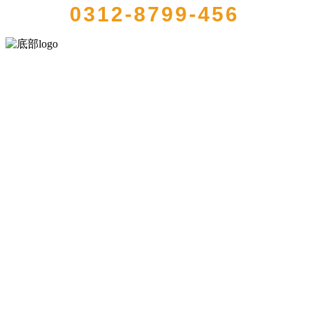
0312-8799-456
河北乐虎- lehu(游戏)食品有限公司创建于1991年，是经省级注册的大
型农产品加工出口企业，注册资金2000万元，总资产1亿多元。公司产
品有速冻甜糯玉米，芦笋，青豆，草莓，花菜，青刀豆，混合菜，胡
萝卜等。
服务支持
关于我们
食品安全知识
食品安全资讯
联系我们