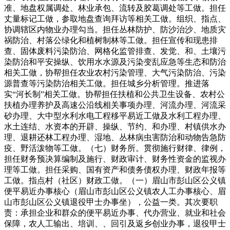
准、地盘权属调处、林业承包、流转及胶葛调处等工做。担任
丈量标记工做，参取地盘查询拜访等相关工做。组织、指点、
协调辖区内物业办理勾当。担任丛林防护、防沙治沙、地质灾
祸防治、村落公绿化和植树制林等工做。担任宣传和现患排
查、固体废料污染防治、网格化监管排查、发觉、和、土壤污
染防治和平安操纵、饮用水水源及污染变乱应急等生态和防治
相关工做，协帮担任农业农村污染管理、大气污染防治、污染
源普查等污染防治相关工做。担任城乡分析管理。推进落
实“河长制”相关工做。协帮担任扶植和公共卫生设备、农村公
扶植办理养护及高速公沿线相关事项办理、河流办理、河流采
砂办理、大中型水利水电工程移平易近工做及水利工程办理、
水土连结、水资本的开辟、操纵、节约、和办理、村镇供水办
理、退耕还林工程办理、湿地、丛林病虫害防治和动物告急防
疫、野活泼物等工做。（七）财务所。贯彻施行财律、律例，
担任财务预决算编制及施行、财政审计、财务性资金的监视办
理等工做。担任采购、国有资产和债务债权办理、财政年报等
工做。指点村（社区）财政工做。（一）眉山市彭山区公义镇
便平易近办事核心（眉山市彭山区公义镇农人工办事核心、眉
山市彭山区公义镇退役甲士办事坐），公益一类。其次要职
责：承担企业和群众的便平易近办事、代办营业、就业和社会
保障，农人工输出、培训、、回引及返乡创业办事，退役甲士