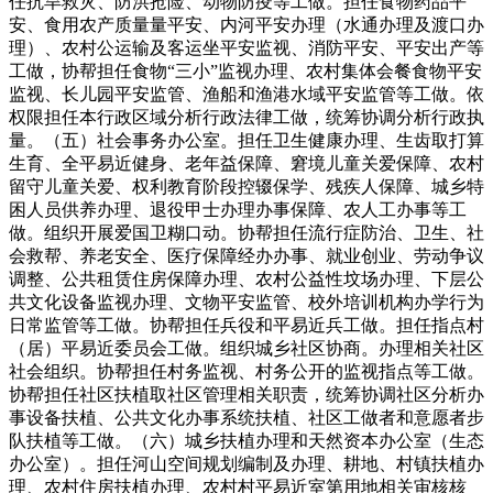
任抗旱救灾、防洪抢险、动物防疫等工做。担任食物药品平
安、食用农产质量量平安、内河平安办理（水通办理及渡口办
理）、农村公运输及客运坐平安监视、消防平安、平安出产等
工做，协帮担任食物“三小”监视办理、农村集体会餐食物平安
监视、长儿园平安监管、渔船和渔港水域平安监管等工做。依
权限担任本行政区域分析行政法律工做，统筹协调分析行政执
量。（五）社会事务办公室。担任卫生健康办理、生齿取打算
生育、全平易近健身、老年益保障、窘境儿童关爱保障、农村
留守儿童关爱、权利教育阶段控辍保学、残疾人保障、城乡特
困人员供养办理、退役甲士办理办事保障、农人工办事等工
做。组织开展爱国卫糊口动。协帮担任流行症防治、卫生、社
会救帮、养老安全、医疗保障经办办事、就业创业、劳动争议
调整、公共租赁住房保障办理、农村公益性坟场办理、下层公
共文化设备监视办理、文物平安监管、校外培训机构办学行为
日常监管等工做。协帮担任兵役和平易近兵工做。担任指点村
（居）平易近委员会工做。组织城乡社区协商。办理相关社区
社会组织。协帮担任村务监视、村务公开的监视指点等工做。
协帮担任社区扶植取社区管理相关职责，统筹协调社区分析办
事设备扶植、公共文化办事系统扶植、社区工做者和意愿者步
队扶植等工做。（六）城乡扶植办理和天然资本办公室（生态
办公室）。担任河山空间规划编制及办理、耕地、村镇扶植办
理、农村住房扶植办理、农村村平易近室第用地相关审核核