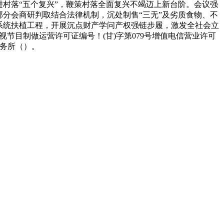
村落“五个复兴”，鞭策村落全面复兴不竭迈上新台阶。会议强
分会商研判取结合法律机制，沉处制售“三无”及劣质食物、不
系统扶植工程，开展沉点财产学问产权强链步履，激发全社会立
006 电视节目制做运营许可证编号！(甘)字第079号增值电信营业许可
事务所（）。
产品有速冻甜糯玉米，芦笋，青豆，草莓，花菜，青刀豆，混合菜，胡萝卜等。