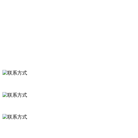
关于我们
食品安全知识
食品安全资讯
联系我们
联系方式
河北省保定市徐水县崔庄镇吴庄村
0312-8799456 18633256098
delishipin@yeah.net