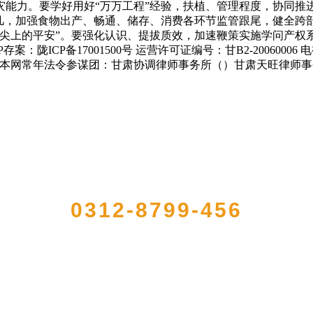
能力。要学好用好“万万工程”经验，扶植、管理程度，协同推进
凡，加强食物出产、畅通、储存、消费各环节监管跟尾，健全跨部
舌尖上的平安”。要强化认识、提拔质效，加速鞭策实施学问产权
存案：陇ICP备17001500号 运营许可证编号：甘B2-20060
务公司 本网常年法令参谋团：甘肃协调律师事务所（）甘肃天旺律师
QUICK CONTACT US
0312-8799-456
册的大型农产品加工出口企业，注册资金2000万元，总资产1亿多元。公司