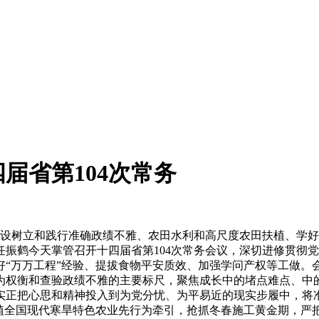
届省第104次常务
设树立和践行准确政绩不雅、农田水利和高尺度农田扶植、学好
长任振鹤今天掌管召开十四届省第104次常务会议，深切进修贯
好“万万工程”经验、提拔食物平安质效、加强学问产权等工做。
为权衡和查验政绩不雅的主要标尺，聚焦成长中的堵点难点、中
实正把心思和精神投入到为党分忧、为平易近的现实步履中，将
扶植全国现代寒旱特色农业先行为牵引，抢抓冬春施工黄金期，严