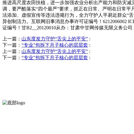
推进高尺度农田扶植，进一步加强农业分析出产能力和防灾减灾
调，要严酷落实“四个最严”要求，抓正在日常、严明在日常平
法添加、虚假宣传等违法违规行为，全力守护人平易近群众“
异创制活力。互联网旧事消息办事许可证编号！6212006002 ICP
证编号！甘B2__20120010从办：甘肃中甘网传媒无限义
上一篇：
山东度发力守护“舌尖上的平安”
:
下一篇：
“专业”包拆下月子核心的层层套
:
上一篇：
山东度发力守护“舌尖上的平安”
:
下一篇：
“专业”包拆下月子核心的层层套
:
河北乐虎- lehu(游戏)食品有限公司创建于1991年，是经省级注
服务支持