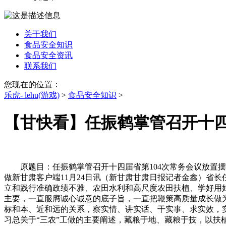
关于我们
食品安全知识
食品安全资讯
联系我们
您现在的位置：
乐虎- lehu(游戏)
>
食品安全知识
>
【甘快看】任振鹤掌管召开十四
原题目：任振鹤掌管召开十四届省第104次常务会议放置摆
做新甘肃客户端11月24日讯（新甘肃甘肃日报记者金鑫）省
立和践行准确政绩不雅、农田水利和高尺度农田扶植、学好用
主要，一直服膺诚心诚意的底子旨，一直把鞭策高质量成长做
标和本、近和远的关系，察实情、讲实话、干实事、求实效，
习总关于“三农”工做的主要阐述，藏粮于地、藏粮于技，以