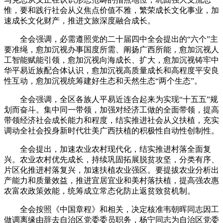
惟，要和践行社会从义焦点价值不雅，繁荣成长文化事业，加
速成长文化财产，推进文旅深度融合成长。
全会强调，必需遵照党的二十届四中全会提出的“六个”主
要准绳，愈加沉视办事国度所需、阐扬广西所能，愈加沉视人
工智能赋能引领，愈加沉视向海成长、扩大，愈加沉视铸牢中
华平易近族配合体认识，愈加沉视高质量成长和高程度平安良
性互动，愈加沉视统筹建好生态和天然生态“两个生态”。
全会强调，全区各族人平易近连合起来为实现“十五五”规
划而奋斗。集中同一带领，加强对经济工做的全面带领，提高
带领经济社会成长能力和程度，结实推进社会从义扶植，充实
调动全社会投身新时代壮美广西扶植的积极性自动性创制性。
全会提出，加速农业农村现代化，结实推进村落全面复
兴。农业农村优先成长，持续巩固拓展脱贫攻坚，分类有序、
片区化推进村落复兴，加速扶植农业强区。要提拔农业分析出
产能力和质量效益，推进宜居宜业和美村落扶植，提高强农惠
农富农政策效能，统筹成立常态化防止返贫致贫机制。
全会按照《中国章程》和相关，决定核准韦朝晖同志因工
做调离缘由辞去自治区党委委员职务，杨宁同志为自治区党委