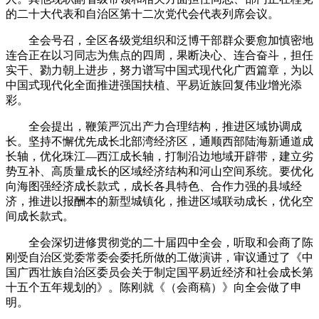
的二十大代表和自治区第十二次党代会代表列席会议。
全会号召，全区各级党组织和泛博干部群众要愈加慎密地
连合正在以习同志为焦点的四周，果断决心、连合奋斗，担任
实干、勠力朝上进步，努力谱写中国式现代化广西篇章，为以
中国式现代化全面推进强国扶植、平易近族回复伟业增光添
彩。
全会提出，鞭策严沉出产力合理结构，推进区域协调成
长。坚持不懈优先成长北部湾经济区，通顺西部陆海新通道成
长轴，优化珠江—西江成长轴，打制沿边地域开辟带，建立劣
势互补、高质量成长的区域经济结构和河山空间系统。要优化
向海图强经济成长款式，成长各具特色、合作力强的县域经
济，推进以报酬本的新型城镇化，推进区域联动成长，优化空
间成长款式。
全会深切进修贯彻党的二十届四中全会，听取和会商了陈
刚受自治区党委常委会委托所做的工做演讲，审议通过了《中
国广西壮族自治区委员会关于制定国平易近经济和社会成长第
十五个五年规划的》。陈刚就《（会商稿）》向全会做了申
明。