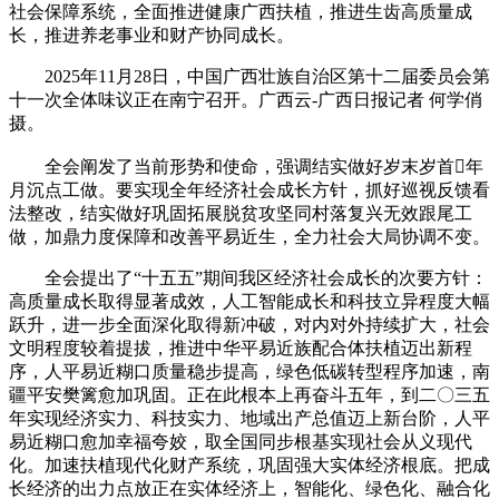
社会保障系统，全面推进健康广西扶植，推进生齿高质量成
长，推进养老事业和财产协同成长。
2025年11月28日，中国广西壮族自治区第十二届委员会第
十一次全体味议正在南宁召开。广西云-广西日报记者 何学俏
摄。
全会阐发了当前形势和使命，强调结实做好岁末岁首年
月沉点工做。要实现全年经济社会成长方针，抓好巡视反馈看
法整改，结实做好巩固拓展脱贫攻坚同村落复兴无效跟尾工
做，加鼎力度保障和改善平易近生，全力社会大局协调不变。
全会提出了“十五五”期间我区经济社会成长的次要方针：
高质量成长取得显著成效，人工智能成长和科技立异程度大幅
跃升，进一步全面深化取得新冲破，对内对外持续扩大，社会
文明程度较着提拔，推进中华平易近族配合体扶植迈出新程
序，人平易近糊口质量稳步提高，绿色低碳转型程序加速，南
疆平安樊篱愈加巩固。正在此根本上再奋斗五年，到二〇三五
年实现经济实力、科技实力、地域出产总值迈上新台阶，人平
易近糊口愈加幸福夸姣，取全国同步根基实现社会从义现代
化。加速扶植现代化财产系统，巩固强大实体经济根底。把成
长经济的出力点放正在实体经济上，智能化、绿色化、融合化