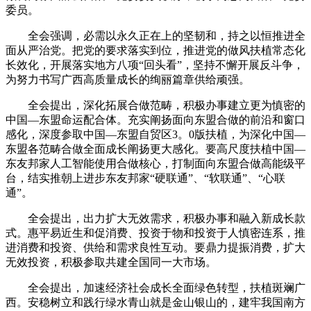
委员。
全会强调，必需以永久正在上的坚韧和，持之以恒推进全
面从严治党。把党的要求落实到位，推进党的做风扶植常态化
长效化，开展落实地方八项“回头看”，坚持不懈开展反斗争，
为努力书写广西高质量成长的绚丽篇章供给顽强。
全会提出，深化拓展合做范畴，积极办事建立更为慎密的
中国—东盟命运配合体。充实阐扬面向东盟合做的前沿和窗口
感化，深度参取中国—东盟自贸区3。0版扶植，为深化中国—
东盟各范畴合做全面成长阐扬更大感化。要高尺度扶植中国—
东友邦家人工智能使用合做核心，打制面向东盟合做高能级平
台，结实推朝上进步东友邦家“硬联通”、“软联通”、“心联
通”。
全会提出，出力扩大无效需求，积极办事和融入新成长款
式。惠平易近生和促消费、投资于物和投资于人慎密连系，推
进消费和投资、供给和需求良性互动。要鼎力提振消费，扩大
无效投资，积极参取共建全国同一大市场。
全会提出，加速经济社会成长全面绿色转型，扶植斑斓广
西。安稳树立和践行绿水青山就是金山银山的，建牢我国南方