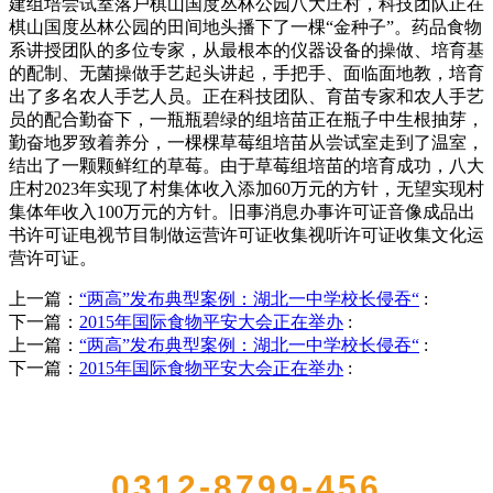
建组培尝试室落户棋山国度丛林公园八大庄村，科技团队正在
棋山国度丛林公园的田间地头播下了一棵“金种子”。药品食物
系讲授团队的多位专家，从最根本的仪器设备的操做、培育基
的配制、无菌操做手艺起头讲起，手把手、面临面地教，培育
出了多名农人手艺人员。正在科技团队、育苗专家和农人手艺
员的配合勤奋下，一瓶瓶碧绿的组培苗正在瓶子中生根抽芽，
勤奋地罗致着养分，一棵棵草莓组培苗从尝试室走到了温室，
结出了一颗颗鲜红的草莓。由于草莓组培苗的培育成功，八大
庄村2023年实现了村集体收入添加60万元的方针，无望实现村
集体年收入100万元的方针。旧事消息办事许可证音像成品出
书许可证电视节目制做运营许可证收集视听许可证收集文化运
营许可证。
上一篇：
“两高”发布典型案例：湖北一中学校长侵吞“
:
下一篇：
2015年国际食物平安大会正在举办
:
上一篇：
“两高”发布典型案例：湖北一中学校长侵吞“
:
下一篇：
2015年国际食物平安大会正在举办
:
QUICK CONTACT US
0312-8799-456