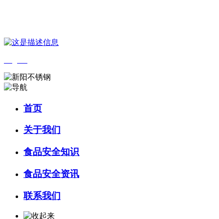
您好，欢迎来到 河北乐虎- lehu(游戏)食品 官方网站！
English
首页
关于我们
食品安全知识
食品安全资讯
联系我们