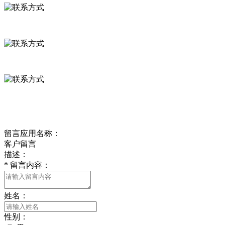
河北省保定市徐水县崔庄镇吴庄村
0312-8799456 18633256098
delishipin@yeah.net
给我留言
留言应用名称：
客户留言
描述：
*
留言内容：
姓名：
性别：