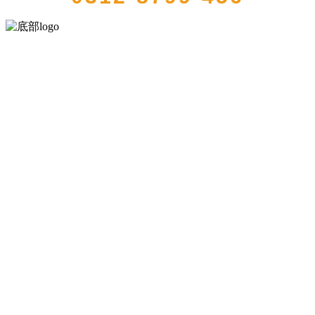
河北乐虎- lehu(游戏)食品有限公司创建于1991年，是经省级注册的大
型农产品加工出口企业，注册资金2000万元，总资产1亿多元。公司产
品有速冻甜糯玉米，芦笋，青豆，草莓，花菜，青刀豆，混合菜，胡
萝卜等。
服务支持
关于我们
食品安全知识
食品安全资讯
联系我们
联系方式