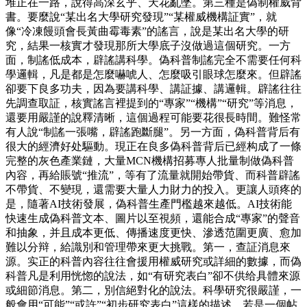
堆正在一路，說得高深玄乎、天花亂墜。第三種是偽制權威背
書。要麼說“某出名大學研究發現”“某權威機構証實”，就
像“冷凍饅頭會長黃曲霉毒素”的謠言，說是某出名大學的研
究，結果一核實才發現那所大學底子沒做過這個研究。一方
面，制謠低成本，辟謠講科學。偽科普制謠完全不需要任何科
學邏輯，凡是都是怎麼嚇唬人、怎麼吸引眼球怎麼來。但辟謠
卻要下良多功夫，因為要講科學、講証據、講邏輯。辟謠往往
先調查取証，核實謠言裡提到的“專家”“機構”“研究”等消息，
還要用嚴謹的說釋清晰，這個過程可能要花很長時間。難怪常
有人說“制謠一張嘴，辟謠跑斷腿”。另一方面，偽科普背后有
很大的經濟好处驅動。現正在良多偽科普背后已經构成了一條
完整的灰色產業鏈，大量MCN機構招募專人批量制做偽科普
內容，再給賬號“推流”，等有了流量就開始帶貨、而科普辟謠
不帶貨、不變現，還需要大量人力財力的投入。更讓人頭疼的
是，隨著AI技術發展，偽科普生產門檻越來越低。AI技術能
快速生成偽科普文本、圖片以至視頻，還能合成“專家”的聲音
和抽象，并且成本更低、傳播速度更快、滲透范圍更廣、愈加
難以分辩，給識別和管理帶來更大挑戰。第一，查証消息來
源。实正的科普內容往往會援用權威研究或詳細的數據，而偽
科普凡是利用恍惚的說法，如“有研究表白”卻不供给具體來源
或細節消息。第二，別信絕對化的說法。科學研究很嚴謹，一
般會用“可能”“或許”“初步研究表白”這樣的描述。若是一個帖