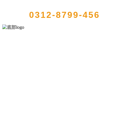
QUICK CONTACT US
0312-8799-456
河北乐虎- lehu(游戏)食品有限公司创建于1991年，是经省级注册的大
型农产品加工出口企业，注册资金2000万元，总资产1亿多元。公司产
品有速冻甜糯玉米，芦笋，青豆，草莓，花菜，青刀豆，混合菜，胡
萝卜等。
服务支持
关于我们
食品安全知识
食品安全资讯
联系我们