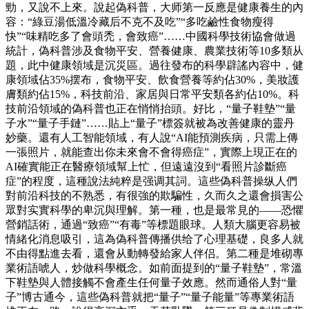
勁，又說不上來。說起偽科普，大师第一反應是健康養生的內
容：“綠豆湯低溫冷藏后不克不及吃”“多吃鹼性食物瘦得
快”“味精吃多了會頭禿，會致癌”……中國科學技術協會做過
統計，偽科普涉及食物平安、營養健康、農業技術等10多類从
題，此中健康領域是沉災區。過往發布的科學辟謠內容中，健
康領域佔35%摆布，食物平安、飲食營養等約佔30%，美妝護
膚類約佔15%，科技前沿、家居與日常平安類各約佔10%。科
技前沿領域的偽科普也正在悄悄抬頭。好比，“量子鞋墊”“量
子水”“量子手鏈”……貼上“量子”標簽就被為改善健康的靈丹
妙藥。還有人工智能領域，有人說“AI能預測疾病，只需上傳
一張照片，就能查出你未來會不會得癌症”，實際上現正在的
AI確實能正在醫療領域幫上忙，但遠遠沒到“看照片診斷癌
症”的程度，這種說法純粹是强调其詞。這些偽科普操纵人們
對前沿科技的不熟悉，有很強的欺騙性，久而久之還會損害公
眾對实實科學的卑沉與理解。第一種，也是最常見的——恐懼
營銷話術，通過“致癌”“有毒”等標題眼球。人類大腦更容易被
情緒化消息吸引，這為偽科普傳播供给了心理基礎，良多人就
不由得點進去看，還會从動轉發給家人伴侣。第二種是堆砌專
業術語唬人，炒做科學概念。如前面提到的“量子鞋墊”，常溫
下鞋墊與人體接觸不會產生任何量子效應。然而通俗人對“量
子”博古通今，這些偽科普就把“量子”“量子能量”等專業術語