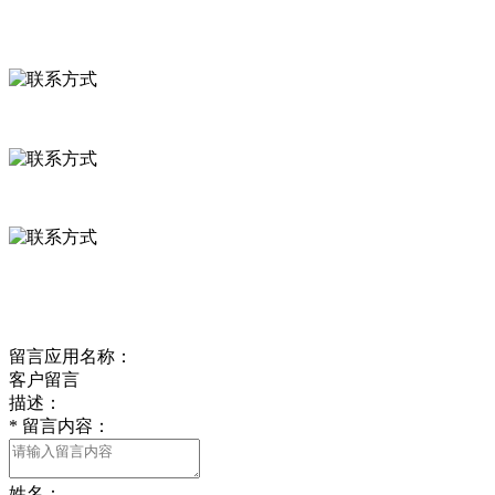
联系方式
河北省保定市徐水县崔庄镇吴庄村
0312-8799456 18633256098
delishipin@yeah.net
给我留言
留言应用名称：
客户留言
描述：
*
留言内容：
姓名：