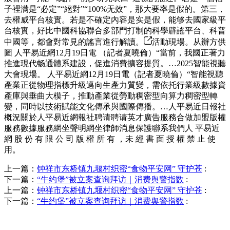
子裡满是“必定”“絕對”“100%无效”，那大要率是假的。第三，
去權威平台核實。若是不確定內容是实是假，能够去國家級平
台核實，好比中國科協聯合多部門打制的科學辟謠平台、科普
中國等，都會對常見的謠言進行解讀。
活動現場。从辦方供
圖 人平易近網12月19日電 （記者夏曉倫）“當前，我國正著力
推進現代畅通體系建設，促進消費擴容提質。…2025智能視聽
大會現場。 人平易近網12月19日電（記者夏曉倫）“智能視聽
產業正從物理指標升級邁向生產力質變，需依托行業級數據資
產庫與垂曲大模子，推動產業從勞動稠密型向算力稠密型轉
變，同時以技術賦能文化傳承與國際傳播。…人平易近日報社
概況關於人平易近網報社聘请聘请英才廣告服務合做加盟版權
服務數據服務網坐聲明網坐律師消息保護聯系我們人 平易近
網 股 份 有 限 公 司 版 權 所 有 ，未 經 書 面 授 權 禁 止 使
用。
上一篇：
钟祥市东桥镇九堰村织密“食物平安网” 守护苍
:
下一篇：
“牛约堡”被立案查询拜访｜消费舆警指数
:
上一篇：
钟祥市东桥镇九堰村织密“食物平安网” 守护苍
:
下一篇：
“牛约堡”被立案查询拜访｜消费舆警指数
: