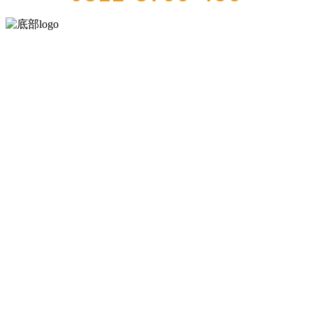
河北乐虎- lehu(游戏)食品有限公司创建于1991年，是经省级注册的大
型农产品加工出口企业，注册资金2000万元，总资产1亿多元。公司产
品有速冻甜糯玉米，芦笋，青豆，草莓，花菜，青刀豆，混合菜，胡
萝卜等。
服务支持
关于我们
食品安全知识
食品安全资讯
联系我们
联系方式