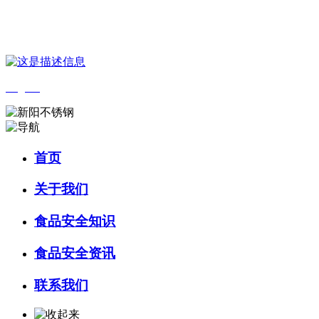
您好，欢迎来到 河北乐虎- lehu(游戏)食品 官方网站！
English
首页
关于我们
食品安全知识
食品安全资讯
联系我们