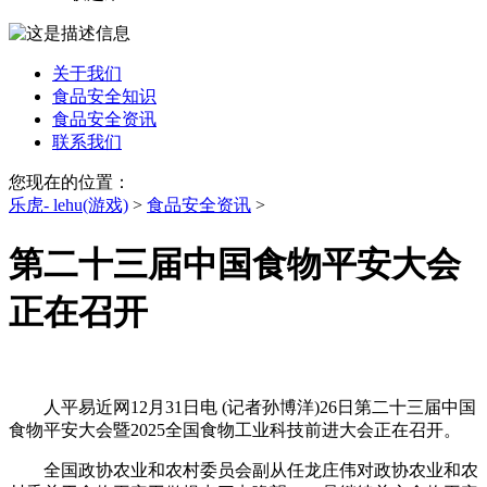
关于我们
食品安全知识
食品安全资讯
联系我们
您现在的位置：
乐虎- lehu(游戏)
>
食品安全资讯
>
第二十三届中国食物平安大会
正在召开
人平易近网12月31日电 (记者孙博洋)26日第二十三届中国
食物平安大会暨2025全国食物工业科技前进大会正在召开。
全国政协农业和农村委员会副从任龙庄伟对政协农业和农