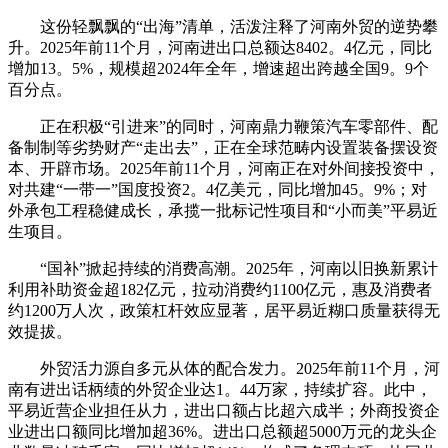
这份轻飘飘的“出海”清单，活泼注释了河南外贸的逆势攀
升。2025年前11个月，河南进出口总额达8402。4亿元，同比
增加13。5%，规模超2024年全年，增速超出跨越全国9。9个
百分点。
正在积极“引进来”的同时，河南鼎力鞭策汽车零部件、配
备制制等劣势财产“走出去”，正在全球范畴内设置装备摆设资
本、开辟市场。2025年前11个月，河南正在对外间接投资中，
对共建“一带一”国度投资2。4亿美元，同比增加45。9%；对
外承包工程稳健成长，承揽一批标记性项目和“小而美”平易近
生项目。
“国补”掀起持续的消费高潮。2025年，河南以旧换新累计
利用补助资金超182亿元，拉动消费约1100亿元，惠及消费者
约1200万人次，政策杠杆效应显著，居平易近糊口质量获得无
效提拔。
外贸活力源自多元从体的配合发力。2025年前11个月，河
南有进出话柄绩的外贸企业达1。44万家，持续扩容。此中，
平易近营企业担任从力，进出口额占比超六成半；外商投资企
业进出口额同比增加超36%。进出口总额超5000万元的龙头企