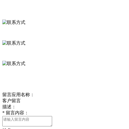
联系我们
联系方式
河北省保定市徐水县崔庄镇吴庄村
0312-8799456 18633256098
delishipin@yeah.net
给我留言
留言应用名称：
客户留言
描述：
*
留言内容：