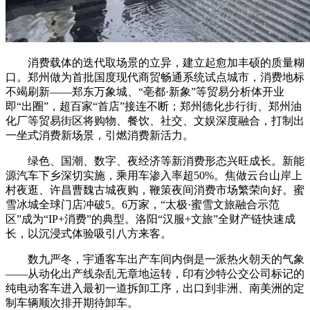
消费载体的迭代取场景的立异，建立起愈加丰硕的质量糊
口。郑州做为首批国度现代商贸畅通系统试点城市，消费地标
不竭刷新——郑东万象城、“亳都·新象”等贸易分析体开业
即“出圈”，超百家“首店”接连不断；郑州德化步行街、郑州油
化厂等贸易街区将购物、餐饮、社交、文娱深度融合，打制出
一坐式消费新场景，引燃消费新活力。
绿色、国潮、数字、夜经济等新消费形态兴旺成长。新能
源汽车下乡深切实施，乘用车渗入率超50%。焦做云台山岸上
村夜逛、许昌曹魏古城夜购，鞭策夜间消费市场繁荣向好。蜜
雪冰城全球门店冲破5。6万家，“太极·蜜雪文旅融合示范
区”成为“IP+消费”的典型。洛阳“汉服+文旅”全财产链快速成
长，以沉浸式体验吸引八方来客。
数九严冬，宇通客车出产车间内倒是一派热火朝天的气象
——从动化出产线杂乱无章地运转，印有沙特公交公司标记的
纯电动客车进入最初一道拆卸工序，出口到非洲、南美洲的定
制车辆顺次排开期待卸车。