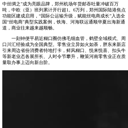
中丝绸之”成为亮眼品牌，郑州机场年货邮吞吐量冲破百万
吨，中欧（亚）班列累计开行超1。6万列，郑州国际陆港焦点
功能区建成启用，“国际公运输升级，赋能丝电商成长”入选全
国“丝电商”典型实践案例，铁海、河海联运通顺华夏出海新通
道，商业往来越来越顺畅。
一刻钟便平易近糊口圈仿佛毛细血管，鹤壁全域模式、周
口川汇经验成为全国典型。零售业立异如火如荼，胖东来新店
引来周边省份消费者特地打卡，鲜风糊口、悦来悦喜、扣头牛
等新老业态各展所长、人时令节攀升，鞭策河南零售业正在质
量取办事上迈向新台阶。