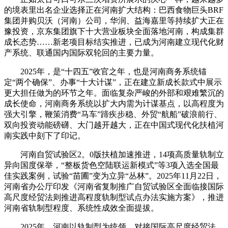
的境表里出名企业选择正在河南扩大结构：巴西食物巨头BRF
集团并购贝沃（河南）公司，华润、益海嘉里等持续扩大正在
豫投资，京东集团旗下十大营业板块全面落地河南，构成集群
成长态势……新老项目标结实推进，已成为河南建立现代化财
产系统、联通国内国际双轮回的主要力量。
2025年，是“十四五”收官之年，也是河南商务系统锚
定“两个确保”、办事“十大计谋”，正在建立新成长款式中展示
更大担任做为的环节之年。面临复杂严峻的外部和艰难繁沉的
成长使命，河南商务系统以扩大内需为计谋基点，以高程度为
强大引擎，鞭策消费“马车”蹄疾步稳、外贸“航船”破浪前行、
双向投资动能磅礴、大门越开越大，正在中国式现代化扶植河
南实践中刻下了印记。
河南自贸试验区2。0版扶植加速推进，14项高质量轨制立
异向国度保举，“整板货色空陆联运新模式”等3项入选全国最
佳实践案例，试验“苗圃”变为立异“丛林”。2025年11月22日，
河南省办公厅印发《河南省复制推广自贸试验区全面临接国际
高尺度经贸法则推进高程度轨制型试点办法实施方案》，推进
河南省轨制型程度、系统性成效全面提拔。
2025年，河南以轨制型为统领，对接国际高尺度经贸法