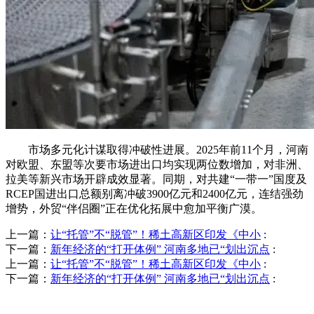
市场多元化计谋取得冲破性进展。2025年前11个月，河南
对欧盟、东盟等次要市场进出口均实现两位数增加，对非洲、
拉美等新兴市场开辟成效显著。同期，对共建“一带一”国度及
RCEP国进出口总额别离冲破3900亿元和2400亿元，连结强劲
增势，外贸“伴侣圈”正在优化拓展中愈加平衡广漠。
上一篇：
让“托管”不“脱管”！稀土高新区印发《中小
:
下一篇：
新年经济的“打开体例” 河南多地已“划出沉点
:
上一篇：
让“托管”不“脱管”！稀土高新区印发《中小
:
下一篇：
新年经济的“打开体例” 河南多地已“划出沉点
: