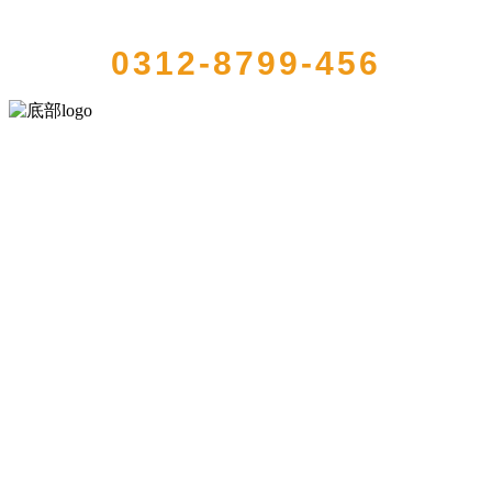
QUICK CONTACT US
0312-8799-456
河北乐虎- lehu(游戏)食品有限公司创建于1991年，是经省级注册的大
型农产品加工出口企业，注册资金2000万元，总资产1亿多元。公司产
品有速冻甜糯玉米，芦笋，青豆，草莓，花菜，青刀豆，混合菜，胡
萝卜等。
服务支持
关于我们
食品安全知识
食品安全资讯