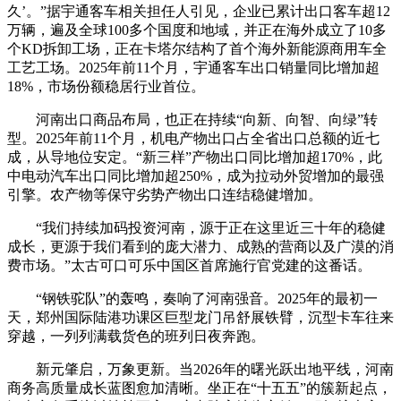
久’。”据宇通客车相关担任人引见，企业已累计出口客车超12
万辆，遍及全球100多个国度和地域，并正在海外成立了10多
个KD拆卸工场，正在卡塔尔结构了首个海外新能源商用车全
工艺工场。2025年前11个月，宇通客车出口销量同比增加超
18%，市场份额稳居行业首位。
河南出口商品布局，也正在持续“向新、向智、向绿”转
型。2025年前11个月，机电产物出口占全省出口总额的近七
成，从导地位安定。“新三样”产物出口同比增加超170%，此
中电动汽车出口同比增加超250%，成为拉动外贸增加的最强
引擎。农产物等保守劣势产物出口连结稳健增加。
“我们持续加码投资河南，源于正在这里近三十年的稳健
成长，更源于我们看到的庞大潜力、成熟的营商以及广漠的消
费市场。”太古可口可乐中国区首席施行官党建的这番话。
“钢铁驼队”的轰鸣，奏响了河南强音。2025年的最初一
天，郑州国际陆港功课区巨型龙门吊舒展铁臂，沉型卡车往来
穿越，一列列满载货色的班列日夜奔跑。
新元肇启，万象更新。当2026年的曙光跃出地平线，河南
商务高质量成长蓝图愈加清晰。坐正在“十五五”的簇新起点，