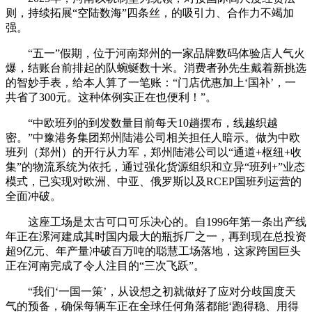
则，持续拓展“空陆数海”四条丝，的吸引力、合作力不竭加
强。
“五一”假期，位于河南郑州的一家品牌数码体验店人气火
爆，结账台前排起的队蜿蜒数十米。消费者孙先生戴着新挑选
的智妙手表，给本人算了一笔账：“门店优惠加上‘国补’，一
共省了300元。这种体例实正在也便利！”。
“中欧班列的到发数量目前每天10趟摆布，线越织越
密。”中豫港务集团郑州陆港公司相关担任人暗示。做为中欧
班列（郑州）的开行从力军，郑州陆港公司以“通道+枢纽+收
集”的物流系统为依托，通过强化货源组织和立异“班列+”业态
模式，已实现对欧洲、中亚、俄罗斯以及RCEP国班列运营的
全面冲破。
这座工场是太古可口可乐决心的。自1996年第一条出产线
年正在漯河建成其时国内最大的瓶拆厂之一，再到现在总投资
超9亿元、年产量冲破百万吨的聪慧工场落地，这家跨国巨头
正在河南完成了令人注目的“三次飞跃”。
“我们‘一国一策’，从设想之初就做好了应对分歧国度天
气的预备，确保每辆车正在全球任何角落都能‘跑得稳、用得