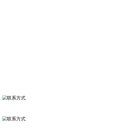
品有速冻甜糯玉米，芦笋，青豆，草莓，花菜，青刀豆，混合菜，胡
萝卜等。
服务支持
关于我们
食品安全知识
食品安全资讯
联系我们
联系方式
河北省保定市徐水县崔庄镇吴庄村
0312-8799456 18633256098