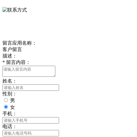
delishipin@yeah.net
给我留言
留言应用名称：
客户留言
描述：
*
留言内容：
姓名：
性别：
男
女
手机：
电话：