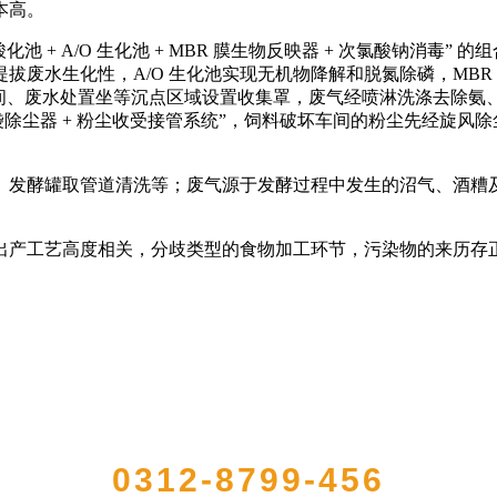
本高。
酸化池 + A/O 生化池 + MBR 膜生物反映器 + 次氯酸钠消
废水生化性，A/O 生化池实现无机物降解和脱氮除磷，MBR
艺，屠宰车间、废水处置坐等沉点区域设置收集罩，废气经喷淋洗涤去
布袋除尘器 + 粉尘收受接管系统”，饲料破坏车间的粉尘先经旋
发酵罐取管道清洗等；废气源于发酵过程中发生的沼气、酒糟及
产工艺高度相关，分歧类型的食物加工环节，污染物的来历存
QUICK CONTACT US
0312-8799-456