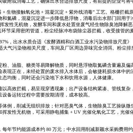
炭吸附或消毒工艺，确保出水合适排放尺度，有前提的企业可将
器 + 生物接触氧化池 + 混凝沉淀 + 紫外线消毒” 工艺。格栅
氮磷，混凝沉淀进一步降低悬浮物，消毒后出水部门回用于冷却轮回
取挥发性无机物，发酵车间和废水处置坐废气经生物除臭池降解恶臭
坏和输送环节采用密闭管道，粉尘经脉冲布袋除尘器拦截，收受接管
 97%，出水水质合适《发酵酒精和白酒工业水污染物排放尺度》，
合适大气污染物相关尺度，车间及厂区周边异味完全消弭。粉尘排放浓
粉、油脂、糖类等易降解物质，同时悬浮物取氮磷含量遍及偏高
险表现正在，未经处置的废水排入水体后，会敏捷耗损水体中的
生态均衡，同时还会污染地下水和饮用水源，人体健康。
以高效拦截，易呈现穿透现象；出产设备结构紧凑、管线复杂，
且设备运转过程中需要按期清理，成本较高。
体例，削减无组织排放；针对恶臭气体，生物除臭工艺操纵微生
挥发性无机物，可采用静电捕集 + UV 光催化氧化工艺，光
节约能源成本约 80 万元；中水回用削减新颖水采购费用约 4