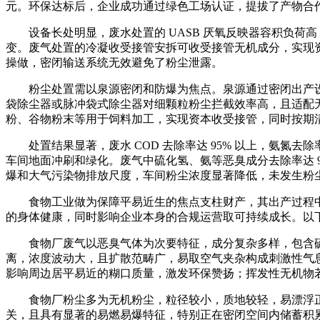
元。环保达标后，企业成功通过绿色工场认证，提拔了产物合
设备长处明显，废水处置的 UASB 厌氧反映器容积负荷
变。废气处置的冷凝收受接管安拆可收受接管无机成分，实现
操做，密闭输送系统无效避免了粉尘泄露。
粉尘处置需以泉源密闭和防爆为焦点。泉源通过密闭出产设
袋除尘器或脉冲袋式除尘器对细颗粒粉尘拦截效率高，且适配
粉、谷物粉末等用于饲料加工，实现资本收受接管，同时按期
处置结果显著，废水 COD 去除率达 95% 以上，氨氮去除
车间地面冲刷和绿化。废气中硫化氢、氨等恶臭成分去除率达 92
爆和大气污染物排放尺度，车间粉尘浓度显著降低，未发生粉
食物工业做为保障平易近生的焦点支柱财产，其出产过程中
的身体健康，同时影响企业本身的合规运营取可持续成长。以
食物厂废气以恶臭气体为次要特征，成分复杂多样，包含硫
离，浓度波动大，且扩散范畴广，易取空气夹杂构成刺激性气
影响周边居平易近的糊口质量，激发环保赞扬；挥发性无机物
食物厂粉尘多为无机粉尘，粒径较小，质地较轻，易漂浮正
关，且具有显著的易燃易爆特征，特别正在密闭空间内储蓄积