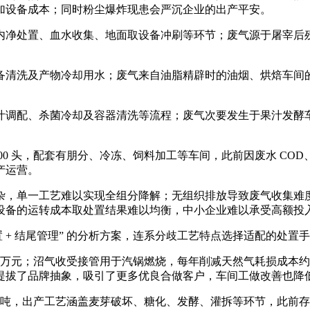
加设备成本；同时粉尘爆炸现患会严沉企业的出产平安。
净处置、血水收集、地面取设备冲刷等环节；废气源于屠宰后残
清洗及产物冷却用水；废气来自油脂精辟时的油烟、烘焙车间的
调配、杀菌冷却及容器清洗等流程；废气次要发生于果汁发酵车
0 头，配套有朋分、冷冻、饲料加工等车间，此前因废水 CO
产运营。
，单一工艺难以实现全组分降解；无组织排放导致废气收集难度
设备的运转成本取处置结果难以均衡，中小企业难以承受高额投
 + 结尾管理” 的分析方案，连系分歧工艺特点选择适配的处置
元；沼气收受接管用于汽锅燃烧，每年削减天然气耗损成本约 3
提拔了品牌抽象，吸引了更多优良合做客户，车间工做改善也降
 吨，出产工艺涵盖麦芽破坏、糖化、发酵、灌拆等环节，此前