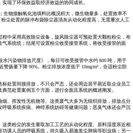
，实现了环保效益取经济效益的协同成长。
；生物接触氧化池填料比概况积大，微生物量多，处置效率不
。粉尘处置的脉冲布袋除尘器清灰从动化程度高，无需屡次人工
程中采用高效除尘设备，旋风除尘器可预处置大颗粒粉尘，布
性气系统统；结尾可设置粉尘收受接管系统，将收受接管的面
业水污染物排放尺度》，每日可收受接管中水约 800 吨，用于
量下降 90%。粉尘排放浓度低于 10mg/m³，合适粉尘防
标处置间接排放，不只会严态，还会周边居平易近取企业员工
及典范处置案例五个方面，进行全面且系统的概述阐发。
烟、挥发性无机物等。这类废气大多为无组织排放，排放点分
发呼吸系统疾病、神经系统妨碍等健康问题；恶臭气体还会严沉
这类粉尘的发生量取加工工艺的从动化程度、原料湿度亲近相
害功课人员的呼吸系统，持久吸入易激发尘肺病等职业病；另一