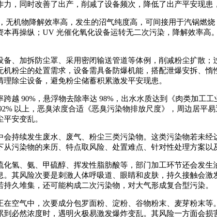
作力，同时改善了出产，削减了设备频次，降低了出产平安现患
高，无机物降解效率高，发生的沼气纯度高，可间接用于汽锅燃烧
资本再操纵；UV 光催化氧化设备运转无二次污染，降解效率高
备、加拆防尘罩、采用密闭输送管道等体例，削减粉尘扩散；过
无机粉尘的处置需求，设备需具备防爆机能，搭配泄爆安拆、惰
清理除尘设备，避免粉尘储蓄积累激发平安现患。
率跨越 90%，悬浮物去除率达 98%，出水水质达到《肉类加工工
% 以上，恶臭浓度合适《恶臭污染物排放尺度》，周边居平易近赞扬
尘平安变乱。
会持续发生废水、废气、粉尘三类污染物。这类污染物若未经达
下从污染物的来历、特点取风险、处置难点、针对性处理方案以
化氢、氨、甲硫醇、挥发性脂肪酸等，部门加工环节还会发生油
息。其风险次要是刺激人体呼吸道、眼睛和皮肤，持久接触会激
若持久堆集，还可能构成二次污染物，对大气形成复合型污染。
在空气中，次要成分包罗面粉、淀粉、谷物粉末、麦芽粉末等。
累到必然浓度时，遇明火极易激发爆炸变乱。其风险一方面会损