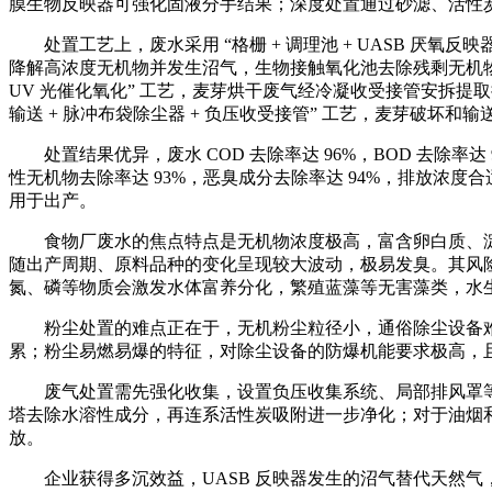
膜生物反映器可强化固液分手结果；深度处置通过砂滤、活性
处置工艺上，废水采用 “格栅 + 调理池 + UASB 厌氧反映
降解高浓度无机物并发生沼气，生物接触氧化池去除残剩无机物和
UV 光催化氧化” 工艺，麦芽烘干废气经冷凝收受接管安拆提
输送 + 脉冲布袋除尘器 + 负压收受接管” 工艺，麦芽破
处置结果优异，废水 COD 去除率达 96%，BOD 去除率达
性无机物去除率达 93%，恶臭成分去除率达 94%，排放浓度
用于出产。
食物厂废水的焦点特点是无机物浓度极高，富含卵白质、淀
随出产周期、原料品种的变化呈现较大波动，极易发臭。其风
氮、磷等物质会激发水体富养分化，繁殖蓝藻等无害藻类，水
粉尘处置的难点正在于，无机粉尘粒径小，通俗除尘设备难
累；粉尘易燃易爆的特征，对除尘设备的防爆机能要求极高，
废气处置需先强化收集，设置负压收集系统、局部排风罩等
塔去除水溶性成分，再连系活性炭吸附进一步净化；对于油烟和
放。
企业获得多沉效益，UASB 反映器发生的沼气替代天然气，每年