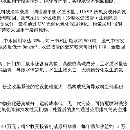
中水回用于设备清洗、绿化等环节，实现水资本轮回操纵。
拦截原料残渣等杂质，调理池平衡水质水量，UASB 厌氧反映器高效
。废气采用 “分区收集 + 冷凝收受接管 + 生物除臭 +
成分，最初通过 UV 光催化氧化深度净化。粉尘采用 “密闭
的麦芽粉末回用于发酵原料。
中水回用率达 30%，每日节约新颖水约 500 吨。废气中挥发
度低于 8mg/m³，收受接管的麦芽粉末每日约 1 吨，全数回
，部门加工废水还含有高盐、高酸或高碱成分，且水质水量会
消融氧，导致水体缺氧，水生生物灭亡；无机物分化发生的氨
粉尘收集系统的管设想难度大，易构成死角导致粉尘储蓄积
物分化恶臭成分，运转成本低、无二次污染，可搭配喷淋洗涤
催化氧化降解挥发性无机物，处置后的废气通过公用排气筒高空排
0 万元；粉尘收受接管削减原料华侈，每年添加收益约 12 万