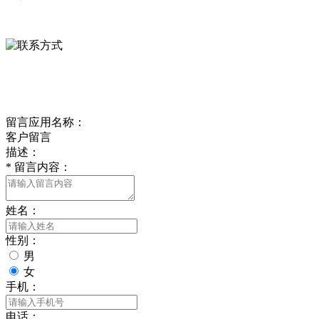
0312-8799456 18633256098
delishipin@yeah.net
给我留言
留言应用名称：
客户留言
描述：
*
留言内容：
姓名：
性别：
男
女
手机：
电话：