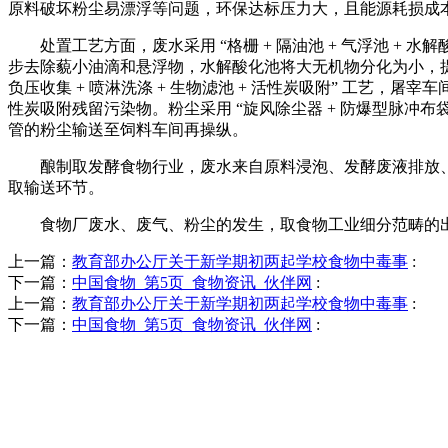
原料破坏粉尘易漂浮等问题，环保达标压力大，且能源耗损成
处置工艺方面，废水采用 “格栅 + 隔油池 + 气浮池 + 水解
步去除藐小油滴和悬浮物，水解酸化池将大无机物分化为小，提拔
负压收集 + 喷淋洗涤 + 生物滤池 + 活性炭吸附” 工
性炭吸附残留污染物。粉尘采用 “旋风除尘器 + 防爆型脉冲
管的粉尘输送至饲料车间再操纵。
酿制取发酵食物行业，废水来自原料浸泡、发酵废液排放、
取输送环节。
食物厂废水、废气、粉尘的发生，取食物工业细分范畴的出
上一篇：
教育部办公厅关于新学期初两起学校食物中毒事
:
下一篇：
中国食物_第5页_食物资讯_伙伴网
:
上一篇：
教育部办公厅关于新学期初两起学校食物中毒事
:
下一篇：
中国食物_第5页_食物资讯_伙伴网
: