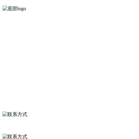
河北乐虎- lehu(游戏)食品有限公司创建于1991年，是经省级注
服务支持
关于我们
食品安全知识
食品安全资讯
联系我们
联系方式
河北省保定市徐水县崔庄镇吴庄村