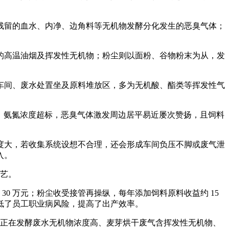
留的血水、内净、边角料等无机物发酵分化发生的恶臭气体；
高温油烟及挥发性无机物；粉尘则以面粉、谷物粉末为从，发
间、废水处置坐及原料堆放区，多为无机酸、酯类等挥发性气
D、氨氮浓度超标，恶臭气体激发周边居平易近屡次赞扬，且饲料
大，若收集系统设想不合理，还会形成车间负压不脚或废气泄
入。
手艺。
0 万元；粉尘收受接管再操纵，每年添加饲料原料收益约 15
低了员工职业病风险，提高了出产效率。
存正在发酵废水无机物浓度高、麦芽烘干废气含挥发性无机物、