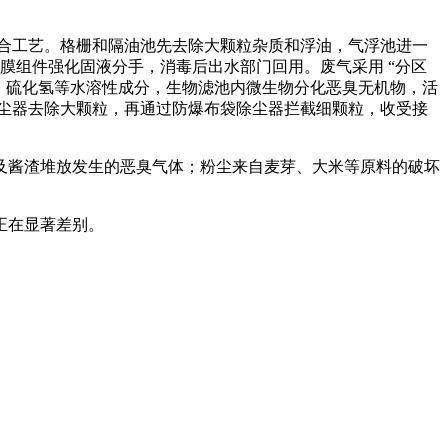
毒” 的组合工艺。格栅和隔油池先去除大颗粒杂质和浮油，气浮池进一
 膜组件强化固液分手，消毒后出水部门回用。废气采用 “分区
除氨、硫化氢等水溶性成分，生物滤池内微生物分化恶臭无机物，活
风除尘器去除大颗粒，再通过防爆布袋除尘器拦截细颗粒，收受接
酱渣堆放发生的恶臭气体；粉尘来自麦芽、大米等原料的破坏
正在显著差别。