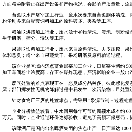
方面粉尘附着正在出产设备和产物概况，会影响产质量量，添
畜禽取水产屠宰加工行业，废水次要来自畜禽胴体清洗、内
粉尘则多来自配套饲料加工的原料破坏、夹杂等工序。
粮油取烘焙加工行业，废水源于谷物清洗、浸泡、制粉设备
生于研磨、筛分、输送等工序。
果蔬取饮料加工行业，废水来自原料清洗、去皮压榨、果汁
体和恶臭；粉尘来自果蔬烘干、果粉研磨及原料输送过程。
该企业是区域内沉点畜禽屠宰加工企业，日屠宰生猪约 500
加工车间粉尘浓度高，存正在爆炸现患，严沉影响企业一般出
废气处置的难点表现正在，恶臭成分品种多、彼此感化复杂
露；部门挥发性无机物降解过程中易发生二次污染物，且处置
针对食物厂三废的处置难点，需采用 “泉源节制 + 过程处置
企业分析效益较着，中水回用每年可节约新颖水成本约 60 万
万元。同时，企业通过环保达标验收，避免了高额环保惩罚，
该啤酒厂是国内出名啤酒集团的焦点出产，日产量达 1000