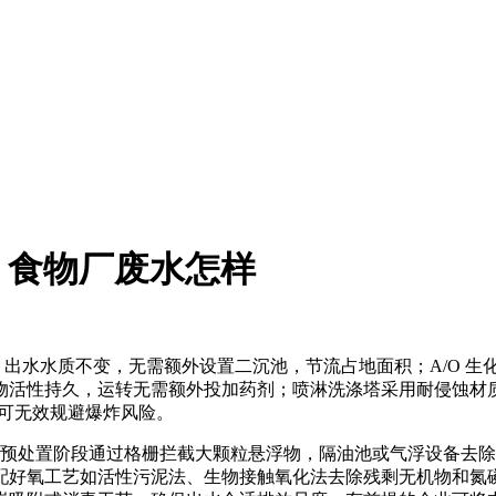
｜食物厂废水怎样
出水水质不变，无需额外设置二沉池，节流占地面积；A/O 生
物活性持久，运转无需额外投加药剂；喷淋洗涤塔采用耐侵蚀材
，可无效规避爆炸风险。
流程。预处置阶段通过格栅拦截大颗粒悬浮物，隔油池或气浮设备
配好氧工艺如活性污泥法、生物接触氧化法去除残剩无机物和氮磷