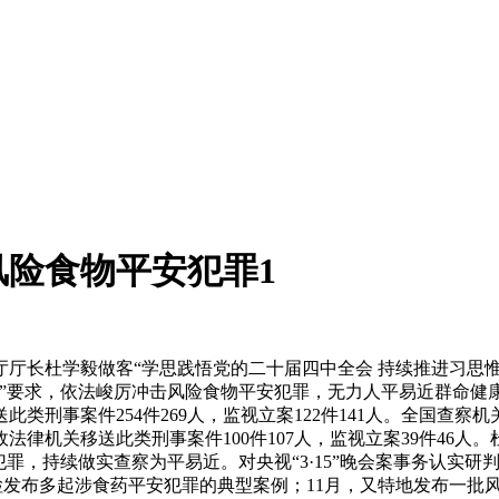
准风险食物平安犯罪1
厅长杜学毅做客“学思践悟党的二十届四中全会 持续推进习思惟
要求，依法峻厉冲击风险食物平安犯罪，无力人平易近群命健康。
机关移送此类刑事案件254件269人，监视立案122件141人。
人；行政法律机关移送此类刑事案件100件107人，监视立案39件
犯罪，持续做实查察为平易近。对央视“3·15”晚会案事务认实
，最高检发布多起涉食药平安犯罪的典型案例；11月，又特地发布