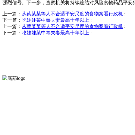
强烈信号。下一步，查察机关将持续连结对风险食物药品平安
上一篇：
从蔡某某等人不合适平安尺度的食物案看行政机
:
下一篇：
吃娃娃菜中毒夫妻最高十年以上
:
上一篇：
从蔡某某等人不合适平安尺度的食物案看行政机
:
下一篇：
吃娃娃菜中毒夫妻最高十年以上
:
河北乐虎- lehu(游戏)食品有限公司创建于1991年，是经省级注
服务支持
关于我们
食品安全知识