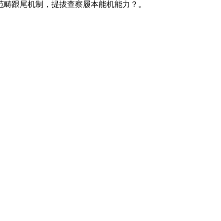
范畴跟尾机制，提拔查察履本能机能力？。
产品有速冻甜糯玉米，芦笋，青豆，草莓，花菜，青刀豆，混合菜，胡萝卜等。