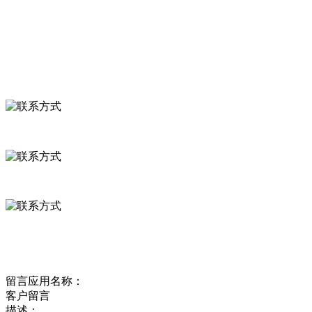
食品安全资讯
联系我们
联系方式
河北省保定市徐水县崔庄镇吴庄村
0312-8799456 18633256098
delishipin@yeah.net
给我留言
留言应用名称：
客户留言
描述：