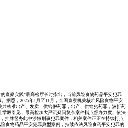
的查察实践”最高检厅长时指出，当前风险食物药品平安犯罪
据悉，2025年1月至11月，全国查察机关核准风险食物平安
全国查察机关共核准出产、发卖、供给假药罪，出产、供给劣药罪，波折药
46人。杜学毅引见，最高检加大严沉疑问复杂案件指点督办力度。依法
研判，挂牌督办此中涉嫌刑事犯罪案件，相关案件正正在持续打点
一批风险食物药品平安犯罪典型案例，持续依法风险食药平安犯罪的