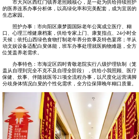
市大兴区西红门镇养老照顾核心，是一处为供给持续照护
的医养连系办事分析体，以高绿化率和完美配套，成为宜居的
生态家园。
照护办事：市向阳区康梦圆国际老年公寓成立医疗、糊
口、心理三维健康档案，供给专家上门、康复指点、24小时全
天候；依托山西绿色食物打制老年养分炊事及特色宴席；半从
动文娱设备适配白叟体能，班车办事处理就医购物难题，全方
位笼盖养老需求。
办事特色：市海淀区四时青敬老院实行八级护理轨制（笼
盖从自理到完全不克不及自理全阶段），供给小我照顾、医疗
保健、炊事、伴随就医等21项全流程办事，以尺度化运营满脚
分歧身体情况白叟的个性化需求，全方位保障晚年糊口质量。