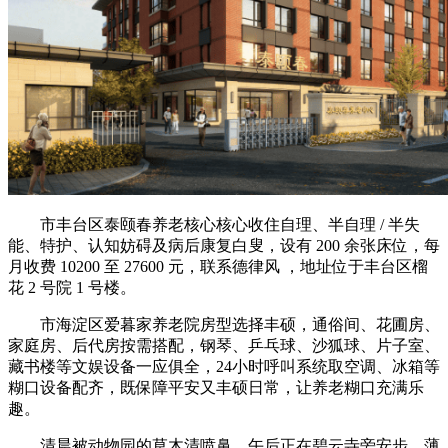
市丰台区泰颐春养老核心核心收住自理、半自理 / 半失
能、特护、认知妨碍及病后康复白叟，设有 200 余张床位，每
月收费 10200 至 27600 元，联系德律风 ，地址位于丰台区榴
花 2 号院 1 号楼。
市海淀区爱暮家养老院房型选择丰硕，通俗间、花圃房、
家庭房、后代房按需搭配，钢琴、乒乓球、沙狐球、片子室、
藏书楼等文娱设备一应俱全，24小时呼叫系统取空调、冰箱等
糊口设备配齐，既保障平安又丰硕日常，让养老糊口充满乐
趣。
清晨被动物园的草木清喷鼻，午后正在碧云寺旁安步，薄