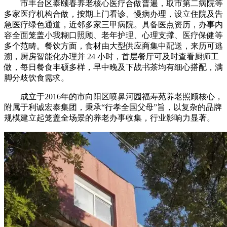
市丰台区泰颐春养老核心医疗合做普遍，取市第二病院等
多家医疗机构合做，按期上门看诊、慢病办理，设立住院及告
急医疗绿色通道，近邻多家三甲病院。具备医点资历，办事内
容全面笼盖小我糊口照顾、老年护理、心理支撑、医疗保健等
多个范畴。餐饮方面，食材由大型供应商集中配送，来历可逃
溯，厨房智能化办理并 24 小时，首层餐厅可及时查看厨师工
做，每日餐食丰硕多样，早中晚及下战书茶均有细心搭配，满
脚分歧饮食需求。
成立于2016年的市向阳区喷鼻河园福寿苑养老照顾核心，
附属于利诚宏泰集团，秉承“行孝全国父母”旨，以复杂的品牌
规模建立起笼盖全场景的养老办事收集，行业影响力显著。