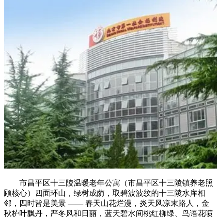
市昌平区十三陵温暖老年公寓（市昌平区十三陵镇养老照
顾核心）四面环山，绿树成荫，取碧波波纹的十三陵水库相
邻，四时皆是美景 —— 春天山花烂漫，炎天风凉末路人，金
秋栌叶飘丹，严冬风和日丽，蓝天碧水间桃红柳绿、鸟语花喷