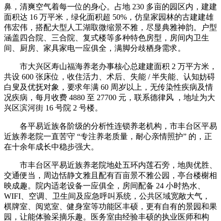
鼻，清爽空气着每一位的身心。占地 230 多亩的园区内，建建
面积达 16 万平米，绿化面积超 50%，仿皇家园林的古建建雄
伟宏伟，搭配大型人工湖取微缩景不雅，尽显典雅神韵。户型
涵盖四合院、三合院、复式楼等多种特色房型，房间内卫生
间、厨房、家具家电一应俱全，满脚分歧栖身需求。
市大兴区寿山福海养老办事核心总建建面积 2 万平方米，
共设 600 张床位，收住活力、术后、失能 / 半失能、认知妨碍
白叟及优抚对象，要求年满 60 周岁以上，无传染性疾病及情
况疾病，每月收费 4880 至 27700 元，联系德律风 ，地址为大
兴区滨河街 16 号院 2 号楼。
各平易近族各阶级的分析性连锁养老机构，市丰台区平易
近族养老院一直苦守 “专注养老质量，耐心亲情照护” 的，正
在十余年成长中稳步强大。
市丰台区平易近族养老院地处五环内莲石旁，地舆优胜、
交通便当，周边恬静文雅且配有百亩景不雅公园，亭台楼榭相
映成趣。院内适老设备一应俱全，房间配备 24 小时热水、
WIFI、空调、卫生间及应急呼叫系统，公共区域宽敞大气，
棋牌室、阅览室、健身室等功能区丰硕，更有自有的景园和果
园，让能体验采摘乐趣。医务室由经验丰硕的执业医师和构