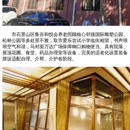
市石景山区鲁谷和悦会养老照顾核心邻接国际雕塑公园、
松林公园等多处景不雅，取市爱乐尝试小学临街相望，书声琅
琅空气和谐，马对面万达广场保障糊口购物便当。具有院落、
屋顶花圃、食堂、药品办理室等设备，完美的适老化设置装备
摆设适配自理、介帮、介护各阶段。