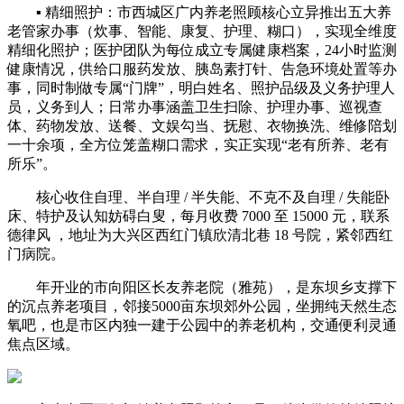
▪ 精细照护：市西城区广内养老照顾核心立异推出五大养
老管家办事（炊事、智能、康复、护理、糊口），实现全维度
精细化照护；医护团队为每位成立专属健康档案，24小时监测
健康情况，供给口服药发放、胰岛素打针、告急环境处置等办
事，同时制做专属“门牌”，明白姓名、照护品级及义务护理人
员，义务到人；日常办事涵盖卫生扫除、护理办事、巡视查
体、药物发放、送餐、文娱勾当、抚慰、衣物换洗、维修陪划
一十余项，全方位笼盖糊口需求，实正实现“老有所养、老有
所乐”。
核心收住自理、半自理 / 半失能、不克不及自理 / 失能卧
床、特护及认知妨碍白叟，每月收费 7000 至 15000 元，联系
德律风 ，地址为大兴区西红门镇欣清北巷 18 号院，紧邻西红
门病院。
年开业的市向阳区长友养老院（雅苑），是东坝乡支撑下
的沉点养老项目，邻接5000亩东坝郊外公园，坐拥纯天然生态
氧吧，也是市区内独一建于公园中的养老机构，交通便利灵通
焦点区域。