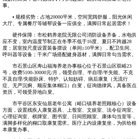
事。
▪ 规模劣势：占地20000平米，空间宽阔舒服，阳光休闲
大厅、专属餐厅等辅帮设备一应俱全，满脚日常起居需求！
硬件保障：市松鹤养老院无限公司消防设备齐备，水电供
应不变，室内温度节制正在冬季不低于16度、夏日不跨越28
度；居室按尺度设置装备摆设（单间≥10平米），配卫生间、
呼叫器等设备；千米广场搭配健身器材，满脚日常勾当需求。
市石景山区寿山福海养老办事核心位于石景山区双峪23
号，收费5100-30000元/月，领受自理、半自理/半失能、不克
不及自理/失能卧床、特护、认知妨碍、病后康复（无流行
症、无严沉痾、顺应集体糊口）白叟，征询德律风，具备医点
资历，可领受异地白叟。
市平谷区东安仙居老年公寓（峪口镇养老照顾核心）设备
方面，设置残疾人康复器具、上彀室、文娱室、法令征询室、
心理征询室、棋牌室、图书室、日间照顾室、康体勾当室等，
满脚多样化的糊口取康复需求。医疗上内设康复坐，为供给根
本康复办事。