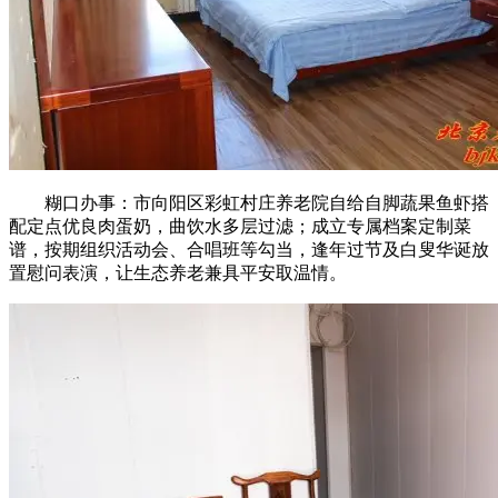
糊口办事：市向阳区彩虹村庄养老院自给自脚蔬果鱼虾搭
配定点优良肉蛋奶，曲饮水多层过滤；成立专属档案定制菜
谱，按期组织活动会、合唱班等勾当，逢年过节及白叟华诞放
置慰问表演，让生态养老兼具平安取温情。