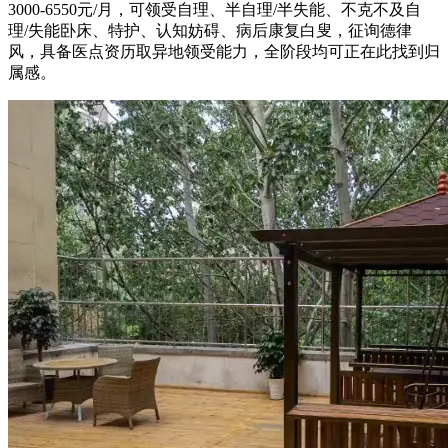
3000-6550元/月，可领受自理、半自理/半失能、不克不及自
理/失能卧床、特护、认知妨碍、病后康复白叟，征询德律
风，具备医点资历取异地领受能力，全阶段均可正在此找到归
属感。