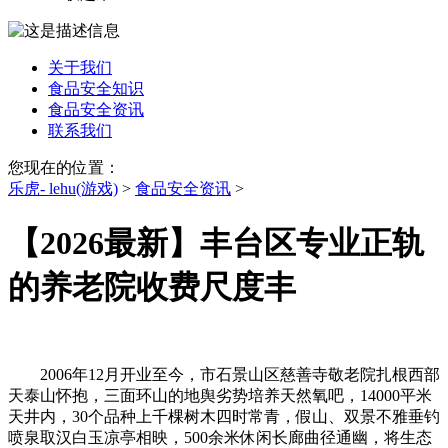
关于我们
食品安全知识
食品安全资讯
联系我们
您现在的位置：
乐虎- lehu(游戏)
>
食品安全资讯
>
【2026最新】丰台区专业正轨
的养老院收费尺度丰
2006年12月开业至今，市石景山区慈善寺敬老院扎根西部
天泰山怀抱，三面环山的地舆劣势培养天然氧吧，14000平米
天井内，30个品种上千棵树木四时常青，假山、双景不雅垂钓
喷泉取汉白玉凉亭相映，500余米休闲长廊曲径通幽，将生态