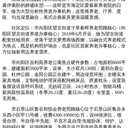
暮伴着卧的静谧休憩——这即是市海淀区爱暮家养老院的日
常。做为大型分析性养老办事机构，这里将养老、疗养、度
假、勾当深度融合，美式古典家具更添温暖质感。
社区定位：市向阳区望京街道寸草春晖养老照顾核心（向
阳区望京街道养老办事核心）2018年6月开业，做为望京街道
配套扶植用房，坐落于望京梦秀商场西侧，以融合式养老模式
为焦点，既是机构照护场合，也是社区居家养老办事核心，全
方位辐射周边养老需求。
市向阳区吉利苑养老公寓焦点硬件参数：占地面积8600平
米，建建面积5900平米，设单、大小双共130间；紧邻白鹿公
园、杜仲公园，金田公园正在建中，周边绿意环抱；全楼实木
家具地板，定制电动护理床搭配纯棉床品、荞麦枕头，设置装
备摆设语音呼叫系统、无妨碍卫浴、24小时热水、智能马桶，
新风取恒温系统（冬季20-22度、夏日26-28度）全笼盖，WiFi
无死角。
市石景山区鲁谷和悦会养老照顾核心位于石景山区鲁谷永
乐西小区甲15号楼，收费4300-10000元/月，设68张床位，领
受自理、半自理/半失能、不克不及自理/失能卧床、特护、认
知妨碍白叟，征询德律风，为周边业户及供给高质量养老办