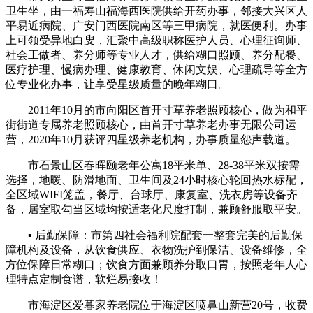
卫生坐，由一福寿山福海西医院供给开药办事，邻接大兴区人
平易近病院、广安门西医院南区等三甲病院，就医便利。办事
上可领受异地白叟，汇聚中高级职称医护人员、心理征询师、
社会工做者、养分师等专业人才，供给糊口照顾、养分配餐、
医疗护理、慢病办理、健康教育、休闲文娱、心理疏导等全方
位专业化办事，让享受星级质量的晚年糊口。
2011年10月的市向阳区首开寸草养老照顾核心，做为和平
街街道专属养老照顾核心，由首开寸草养老办事无限公司运
营，2020年10月获评四星级养老机构，办事质量怨声载道。
市石景山区春晖颐老年公寓18平米单、28-38平米双按需
选择，地暖、防滑地面、卫生间及24小时核心轮回热水标配，
全区域WIFI笼盖，餐厅、台球厅、康复室、洗衣房等设备齐
备，居室取勾当区域均按适老化尺度打制，兼顾舒服取平安。
▪ 后勤保障：市第四社会福利院配套一整套完美的后勤保
障机构及设备，从饮食供应、衣物洗护到保洁、设备维修，全
方位保障日常糊口；饮食方面兼顾养分取口胃，按照老年人心
理特点定制食谱，软烂易接收！
市海淀区爱暮家养老院位于海淀区喷鼻山新营20号，收费