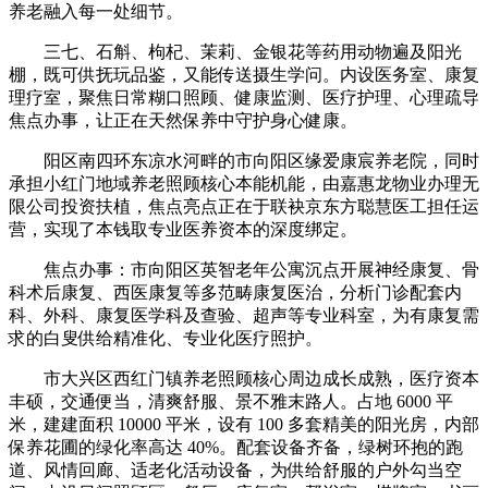
养老融入每一处细节。
三七、石斛、枸杞、茉莉、金银花等药用动物遍及阳光
棚，既可供抚玩品鉴，又能传送摄生学问。内设医务室、康复
理疗室，聚焦日常糊口照顾、健康监测、医疗护理、心理疏导
焦点办事，让正在天然保养中守护身心健康。
阳区南四环东凉水河畔的市向阳区缘爱康宸养老院，同时
承担小红门地域养老照顾核心本能机能，由嘉惠龙物业办理无
限公司投资扶植，焦点亮点正在于联袂京东方聪慧医工担任运
营，实现了本钱取专业医养资本的深度绑定。
焦点办事：市向阳区英智老年公寓沉点开展神经康复、骨
科术后康复、西医康复等多范畴康复医治，分析门诊配套内
科、外科、康复医学科及查验、超声等专业科室，为有康复需
求的白叟供给精准化、专业化医疗照护。
市大兴区西红门镇养老照顾核心周边成长成熟，医疗资本
丰硕，交通便当，清爽舒服、景不雅末路人。占地 6000 平
米，建建面积 10000 平米，设有 100 多套精美的阳光房，内部
保养花圃的绿化率高达 40%。配套设备齐备，绿树环抱的跑
道、风情回廊、适老化活动设备，为供给舒服的户外勾当空