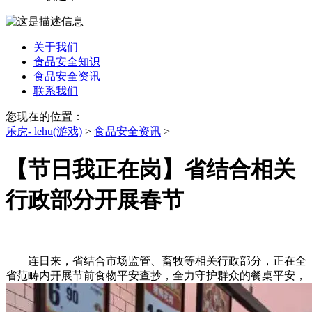
关于我们
食品安全知识
食品安全资讯
联系我们
您现在的位置：
乐虎- lehu(游戏)
>
食品安全资讯
>
【节日我正在岗】省结合相关
行政部分开展春节
连日来，省结合市场监管、畜牧等相关行政部分，正在全
省范畴内开展节前食物平安查抄，全力守护群众的餐桌平安，