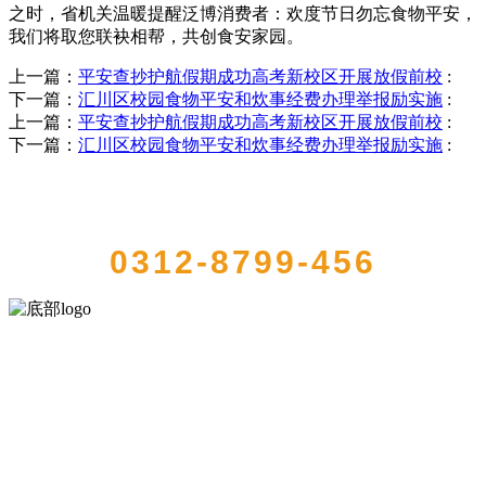
之时，省机关温暖提醒泛博消费者：欢度节日勿忘食物平安，
我们将取您联袂相帮，共创食安家园。
上一篇：
平安查抄护航假期成功高考新校区开展放假前校
:
下一篇：
汇川区校园食物平安和炊事经费办理举报励实施
:
上一篇：
平安查抄护航假期成功高考新校区开展放假前校
:
下一篇：
汇川区校园食物平安和炊事经费办理举报励实施
:
QUICK CONTACT US
0312-8799-456
河北乐虎- lehu(游戏)食品有限公司创建于1991年，是经省级注册的大
型农产品加工出口企业，注册资金2000万元，总资产1亿多元。公司产
品有速冻甜糯玉米，芦笋，青豆，草莓，花菜，青刀豆，混合菜，胡
萝卜等。