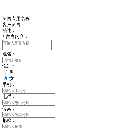
给我留言
留言应用名称：
客户留言
描述：
*
留言内容：
姓名：
性别：
男
女
手机：
电话：
传真：
邮箱：