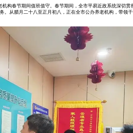
构春节期间值班值守。春节期间，全市平易近政系统深切贯彻
务。从腊月二十八至正月初八，正在全市公办养老机构，带领干
。