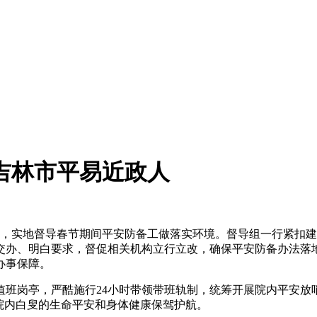
吉林市平易近政人
，实地督导春节期间平安防备工做落实环境。督导组一行紧扣建
交办、明白要求，督促相关机构立行立改，确保平安防备办法落
办事保障。
岗亭，严酷施行24小时带领带班轨制，统筹开展院内平安放
院内白叟的生命平安和身体健康保驾护航。