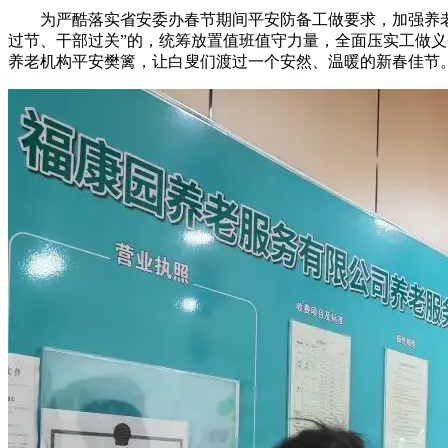
为严酷落实省安委办春节期间平安防备工做要求，加强养老机
过节、干部过关”的，统筹放置值班值守力量，全面压实工做义
养老机构平安樊篱，让白叟们渡过一个安然、温暖的新春佳节