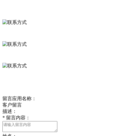
联系方式
河北省保定市徐水县崔庄镇吴庄村
0312-8799456 18633256098
delishipin@yeah.net
给我留言
留言应用名称：
客户留言
描述：
*
留言内容：