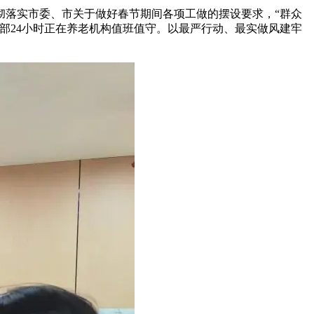
落实市委、市关于做好春节期间各项工做的摆设要求，“群众
部24小时正在养老机构值班值守。以最严行动、最实做风建牢