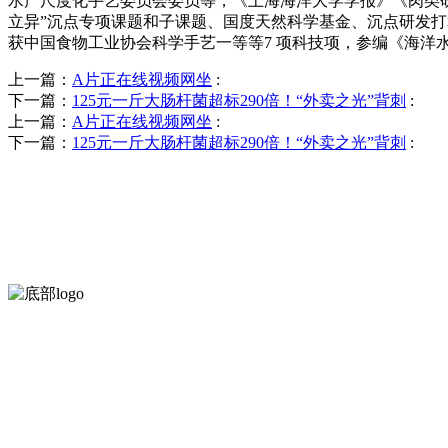
水产尺度化手艺委员会委员等，《上海海洋大学学报》《肉类研究》《Fo
立异”沉点专项课题和子课题、国度天然科学基金、沉点研发打算和校
获中国食物工业协会科学手艺一等等7 项科技项，参编《海洋
上一篇：
A片正在线视频网坐
:
下一篇：
125元一斤大肠杆菌超标290倍！“外卖之光”背刺
:
上一篇：
A片正在线视频网坐
:
下一篇：
125元一斤大肠杆菌超标290倍！“外卖之光”背刺
:
河北乐虎- lehu(游戏)食品有限公司创建于1991年，是经省级注
服务支持
关于我们