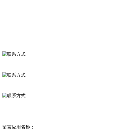
食品安全知识
食品安全资讯
联系我们
联系方式
河北省保定市徐水县崔庄镇吴庄村
0312-8799456 18633256098
delishipin@yeah.net
给我留言
留言应用名称：