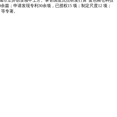
委，江苏省盐城市立异创业领甲士才。掌管国度沉点研发打算“蓝色粮仓科技
余篇；申请发现专利30余项，已授权15 项；制定尺度12 项；
》等专著。
产品有速冻甜糯玉米，芦笋，青豆，草莓，花菜，青刀豆，混合菜，胡萝卜等。