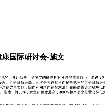
健康国际研讨会-施文
见的可食用鱿鱼，受发展的影响具有分歧的质量特征，通过度
接近、养分价值最高，其次是赤道鱿鱼而秘鲁鱿鱼的养分价值最
平洋褶柔鱼类似，因而利用超声辅帮木瓜卵白酶处置赤道鱿鱼以
3%、硬度下降26%，鱿鱼的嫩度最高；400 W超声功率处置会