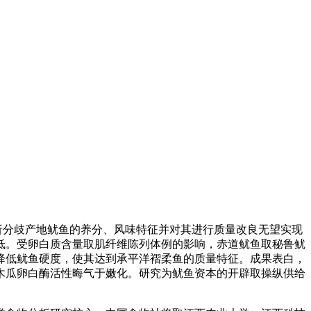
析分歧产地鱿鱼的养分、风味特征并对其进行质量改良无望实现
低。受卵白质含量取肌纤维陈列体例的影响，赤道鱿鱼取秘鲁鱿
降低鱿鱼硬度，使其达到承平洋褶柔鱼的质量特征。成果表白，
降低木瓜卵白酶活性晦气于嫩化。研究为鱿鱼资本的开辟取操纵供给