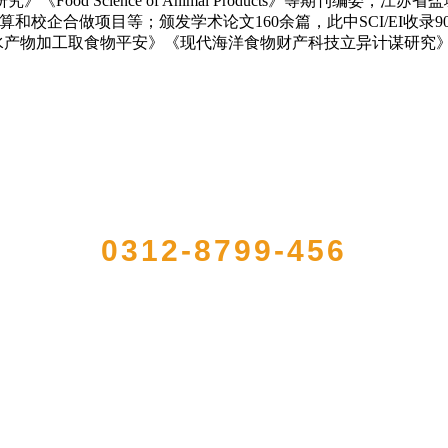
od Science of Animal Products》等期刊编
企合做项目等；颁发学术论文160余篇，此中SCI/EI收录90
水产物加工取食物平安》《现代海洋食物财产科技立异计谋研究
QUICK CONTACT US
0312-8799-456
册的大型农产品加工出口企业，注册资金2000万元，总资产1亿多元。公司