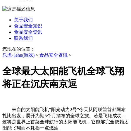
关于我们
食品安全知识
食品安全资讯
联系我们
您现在的位置：
乐虎- lehu(游戏)
>
食品安全资讯
>
全球最大太阳能飞机全球飞翔
将正在沉庆南京逗
来自的太阳能飞机“阳光动力2号”今天从阿联酋首都阿布
扎比出发，展开为期5个月摆布的全球之旅。若是飞翔成功，
这将是世界上首架全球航行的太阳能飞机，它能够完全依赖太
阳能飞翔而不耗损一点燃油。