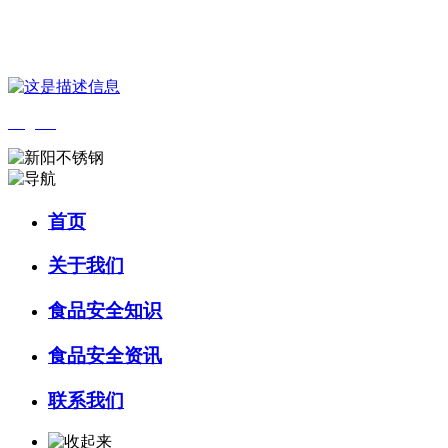
您好，欢迎来到 河北乐虎- lehu(游戏)食品 官方网站！
English
首页
关于我们
食品安全知识
食品安全资讯
联系我们