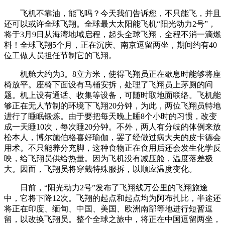
飞机不靠油，能飞吗？今天我们告诉您，不只能飞，并且
还可以或许全球飞翔。全球最大太阳能飞机“阳光动力2号”，
将于3月9日从海湾地域启程，起头全球飞翔，全程不消一滴燃
料！全球飞翔5个月，正在沉庆、南京逗留两坐，期间约有40
位工做人员担任节制它的飞翔。
机舱大约为3。8立方米，使得飞翔员正在歇息时能够将座
椅放平。座椅下面设有马桶安拆，处理了飞翔员上茅厕的问
题。机上设有通话、收集等设备，可随时取地面联络。飞机能
够正在无人节制的环境下飞翔20分钟，为此，两位飞翔员特地
进行了睡眠锻炼。由于要把每天晚上睡8个小时的习惯，改变
成一天睡10次，每次睡20分钟。不外，两人有分歧的体例来放
松本人，博尔施伯格喜好瑜伽，罢了经做过病大夫的皮卡德会
用术。不只能养分充脚，这种食物正在食用后还会发生化学反
映，给飞翔员供给热量。因为飞机没有减压舱，温度落差极
大。因而，飞翔员将穿戴特殊服拆，以顺应温度变化。
日前，“阳光动力2号”发布了飞翔线万公里的飞翔旅途
中，它将下降12次。飞翔的起点和起点均为阿布扎比，半途还
将正在印度、缅甸、中国、美国、欧洲南部等地进行短暂逗
留，以改换飞翔员。整个全球之旅中，将正在中国逗留两坐，