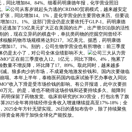
亿元，同比增加84。84%。细看药明康德年报，化学营业照旧
成。
公司从客岁就起头力逃的CRDMO贸易模式，越来越安定
扩张，同比增加14。1%，是化学营业的主要营收来历。但要说
加121。1%。这部门营业仍是次要依托于GLP-1。药明康德
月还逃加了53亿美元扩大正在美国的出产，出产替尔泊肽的活性
。别的，现在立异药的棋盘中，单抗类药物的挖掘空间曾经不
全球核酸药物市场规模将达到217。3亿美元。据悉，药明康德
同比增加17。1%。别的，公司生物学营业也有所增收：前三季度
全体仍是太小了，对公司全体业绩影响不大。
公司三大从力营
MO”正在前三季度收入12。1亿元，同比下降6。4%，拖累了
验数量不增反降，环比降了17。89%。取此同时，越来越多
略微削减。狼多肉少的市场，不成避免地激发价钱和。国内次要做临
入的崩塌。本年上半年，泰格医药国内临床试验手艺办事收入同比
SMO”收入下滑是受市场价钱的影响。有公开报道，此中次要担
45。30万元。的是，谁也不晓得这场价钱和还要持续多久、能降到
，药明保留了药物发觉、临床前研究的CRO营业，打包出售了旗
025全年将持续经停业务收入增速继续提高至17%-18%；全
，2025全年方针无望实现。26日的通知布告中，除了持续聚焦
所得资金将用于加快全球化产能投放。