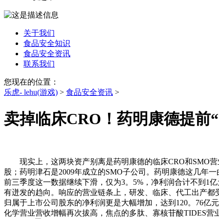
关于我们
食品安全知识
食品安全资讯
联系我们
您现在的位置：
乐虎- lehu(游戏)
>
食品安全资讯
>
卖掉临床CRO！药明康德提前“
现实上，这两块资产别离是药明康德的临床CRO和SMO营业。康德弘
股；药明津石是2009年成立的SMO子公司。药明康德这几年
前三季度这一数据继续下滑，仅为3。5%，净利润合计不到1
有迸发的趋向。响应的营业链条上，研发、临床、代工出产都受
归属于上市公司股东的净利润更是大幅增加，达到120。76
化学营业营收增幅再次拔高，焦点的多肽、寡核苷酸TIDES营