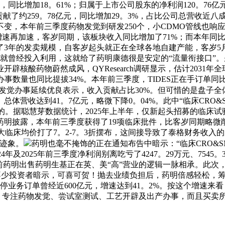
，同比增加18。61%；归属于上市公司股东的净利润120。76
了约259。78亿元，同比增加29。3%，占比公司总营收近八
变，本年前三季度药物发觉到研发250个，小CDMO管线也响应
业增速再加速，客岁同期，该板块收入同比增加了71%；而本年同比增
3年的发卖规模，自客岁起头就正在全球各地自建产能，客岁5
就曾经投入利用，这就给了药明康德很是安定的“流量衔接口”
核酸药物蔚然成风，QYResearch调研显示，估计2031年
；办事数量也同比提拔34%。本年前三季度，TIDES正在手订单
药物发觉办事延续优良表示，收入贡献占比30%。但可惜的是盘子
营收达到41。7亿元，略微下降0。04%。此中“临床CRO&S
。据聪慧芽数据统计，2025年上半年，仅新起头招募的临床试
依赖。药明披露，本年前三季度获得了19项临床批件，比客岁同期
大临床均价打了7。2-7。3折摆布，这间接导致了泰格财务收
的迹象。
药明也毫不掩饰的正在通知布告中暗示：“临床CRO&
年及2025年前三季度净利润别离吃亏了4247。29万元、75
前药明出售药明生基正在英、美“高”营业的逻辑一脉相承。此次
不少投资者暗示，可喜可贺！抛去业绩负担后，药明倍感轻松，筹算2
业务订单曾经近600亿元，增速达到41。2%。按这个增速来看
的：专注药物发觉、尝试室测试、工艺开辟及出产办事，而且买卖