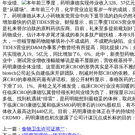
年业绩。
本年前三季度，药明康德实现停业收入328。57亿元
是“从疆场”。本年前三个月，化学营业迫近客岁一年的成就，贡献
了。药明康德从本人小药物发觉营业中向下逛导流的趋向仍然不
增加最快的仍是TIDES营业。财报显示，前三季度TIDES营
是礼来替尔泊肽的原料药供应商。目前，礼来至多提前规划好了
药物成分。估计本年岁尾才落成的泰兴多肽产能扶植，本年9月
大，一些核苷酸药物能够填补小不成成药、不成靶向缺陷。企业开辟
TIDES营业的D&M办事客户数曾经有所提高，同比提拔12%
共实现收入19。5亿元，同比增加了6。6%。此中，新类型
业中，测试营业增收涨幅能够说是最不显眼的，营收根基持平。总体
药明康德全体业绩。这里面对床CRO的形势其实是不容乐不雅的
biotech公司起头自建临床开辟团队，削减对外部CRO的
床CRO的泰格医药最有讲话权。据公开材料显示，泰格医药的
下滑了10。1%。井蛙之见不难发觉，临床CRO行业没有回暖
任临床CRO的康德弘翼曾经很长时间业绩为负了，财报显示2024
多低。找到机遇就“排雷”，是药明能想到最稳妥的体例，取此
下临床CRO康德弘翼和临床SMO药明津石的100%股权后，有
体收入最高达到440亿元。目前，药明康德全体正在手的持续经停
CRDMO，药明康德也初次披露了公司计谋沉点成长标的目
上一篇：
食物卫生许可证将“”
: