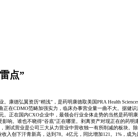
雷点”
翼资历“稍浅”，是药明康德取美国PRA Health Science
一曲正在CDMO范畴加强实力，临床办事营业量一曲不大。据健
亿元。正在国内CXO企业中，最领会行业全体走势的当然是药明
影响。谁也不晓得“谷底”正在哪里。剥离资产对现正在的药明康
亿元，测试营业是公司三大从力营业中营收独一有所削减的板块。
业收入创下汗青新高，达到78。4亿元，同比增加121。1%，