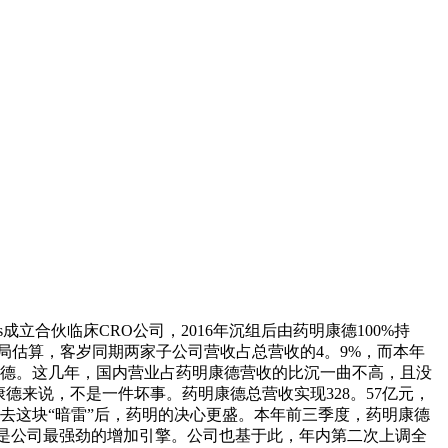
s成立合伙临床CRO公司，2016年沉组后由药明康德100%持
识局估算，客岁同期两家子公司营收占总营收的4。9%，而本年
康德。这几年，国内营业占药明康德营收的比沉一曲不高，且没
德来说，不是一件坏事。药明康德总营收实现328。57亿元，
除去这块“暗雷”后，药明的决心更盛。本年前三季度，药明康德
成为是公司最强劲的增加引擎。公司也基于此，年内第二次上调全