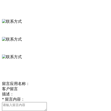
联系我们
联系方式
河北省保定市徐水县崔庄镇吴庄村
0312-8799456 18633256098
delishipin@yeah.net
给我留言
留言应用名称：
客户留言
描述：
*
留言内容：