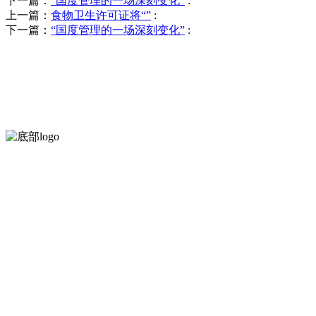
下一篇：
“国度管理的一场深刻变化”
:
上一篇：
食物卫生许可证将“”
:
下一篇：
“国度管理的一场深刻变化”
:
河北乐虎- lehu(游戏)食品有限公司创建于1991年，是经省级注
服务支持
关于我们
食品安全知识
食品安全资讯