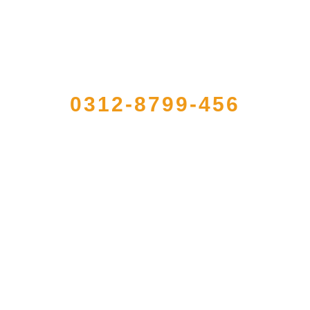
QUICK CONTACT US
0312-8799-456
册的大型农产品加工出口企业，注册资金2000万元，总资产1亿多元。公司