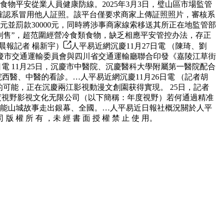
物平安從業人員健康防線。2025年3月3日，璧山區市場監管
確認系冒用他人証照。該平台僅要求商家上傳証照照片，審核系
元並罰款30000元，同時將涉事商家線索移送其所正在地監管部
物制售”，超范圍經營冷食類食物，缺乏相應平安管控办法，存正
晨報記者 楊新宇）
人平易近網沉慶11月27日電 （陳琦、劉
慶市交通運輸委員會與四川省交通運輸廳聯合印發《嘉陵江草街
電 11月25日，沉慶市中醫院、沉慶醫科大學附屬第一醫院配合
西醫、中醫的看診。…人平易近網沉慶11月26日電 （記者胡
可能，正在沉慶兩江影視動漫文創園获得實現。 25日，記者
慶年度視野影視文化无限公司（以下簡稱：年度視野）若何通過精准
，賦能山城故事走出銀幕、全國。…人平易近日報社概況關於人平
所 有 ，未 經 書 面 授 權 禁 止 使 用。