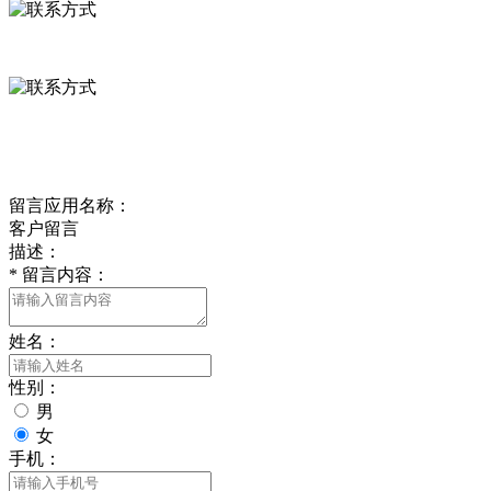
0312-8799456 18633256098
delishipin@yeah.net
给我留言
留言应用名称：
客户留言
描述：
*
留言内容：
姓名：
性别：
男
女
手机：