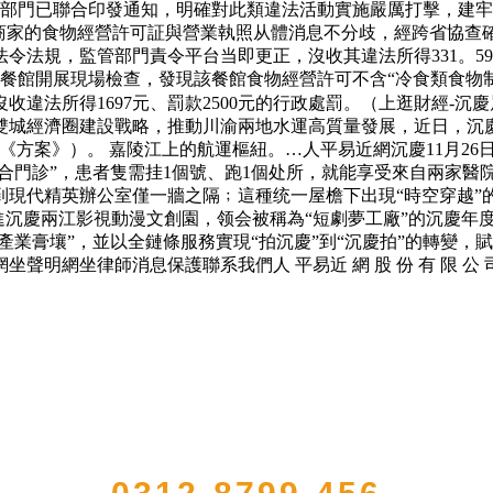
部門已聯合印發通知，明確對此類違法活動實施嚴厲打擊，建牢食
駐商家的食物經營許可証與營業執照从體消息不分歧，經跨省協查
法規，監管部門責令平台当即更正，沒收其違法所得331。59
某記餐館開展現場檢查，發現該餐館食物經營許可不含“冷食類食
違法所得1697元、罰款2500元的行政處罰。（上逛財經-沉慶
雙城經濟圈建設戰略，推動川渝兩地水運高質量發展，近日，沉
《方案》）。 嘉陵江上的航運樞紐。…人平易近網沉慶11月26日
合門診”，患者隻需挂1個號、跑1個处所，就能享受來自兩家醫院
到現代精英辦公室僅一牆之隔﹔這種统一屋檐下出現“時空穿越”的
團，走進沉慶兩江影視動漫文創園，领会被稱為“短劇夢工廠”的沉
產業膏壤”，並以全鏈條服務實現“拍沉慶”到“沉慶拍”的轉變
律師消息保護聯系我們人 平易近 網 股 份 有 限 公 司 版 權 
QUICK CONTACT US