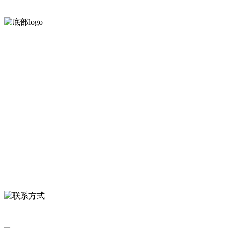
河北乐虎- lehu(游戏)食品有限公司创建于1991年，是经省级注
服务支持
关于我们
食品安全知识
食品安全资讯
联系我们
联系方式
河北省保定市徐水县崔庄镇吴庄村