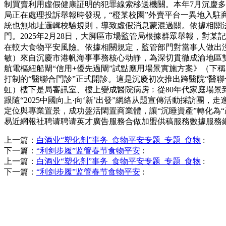
制買賣利用虛假健康証明的犯罪線索移送機關。本年7月沉慶多
局正在處理投訴舉報時發現，“橙某校園”外賣平台一異地入
統也無地址邏輯校驗規則，導致虛假消息蒙混過關。依據相關法令
門。2025年2月28日，大脚區市場監管局根據群眾舉報，對
在較大食物平安風險。依據相關規定，監管部門對當事人做出沒收
敏）來自沉慶市港帆海事事務核心动静，為深切貫徹成渝地區
航電樞紐船閘“信用+優先過閘”試點應用場景實施方案》（下稱
打制的“醫聯合門診”正式開診。這是沉慶初次推出跨醫院“醫聯
虹）樓下是局審訊室、樓上變成醫院病房﹔從80年代家庭場景
跟隨“2025中國向上·向‘新’出發”網絡从題宣傳活動採訪
定位與專業置景，成功盤活閑置商業體，讓“沉睡資產”轉化為“
易近網報社聘请聘请英才廣告服務合做加盟供稿服務數據服務網坐聲明網坐
上一篇：
白酒业“塑化剂”事务_食物平安专题_专题_食物
:
下一篇：
“利剑步履”监管春节食物平安
:
上一篇：
白酒业“塑化剂”事务_食物平安专题_专题_食物
:
下一篇：
“利剑步履”监管春节食物平安
: