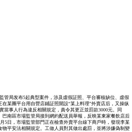
監管局发布5起典型案件，涉及虛假証照、平台審核缺位、虛假
在某團平台用自營店鋪証照開設“某上料理”外賣店后，又操纵
實當事人行為違反相關規定，責令其更正並罰款3000元。同
。巴南區市場監管局接到網約配送員舉報，反映某東家餐飲店后
9月5日，市場監管部門正在檢查外賣平台線下商戶時，發現李某
食物平安法相關規定。工做人員對其做出處罰，並將涉嫌偽制變