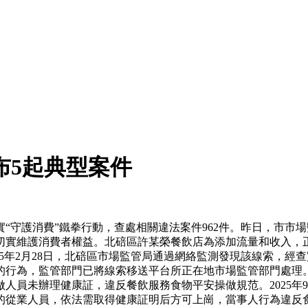
布5起典型案件
守護消費”鐵拳行動，查處相關違法案件962件。昨日，市市場
切實維護消費者權益。北碚區許某榮餐飲店為添加流量和收入，正
25年2月28日，北碚區市場監管局通過網絡監測發現該線索，經查
的行為，監管部門已將線索移送平台所正在地市場監管部門處理
人員未辦理健康証，違反餐飲服務食物平安操做規范。2025年
的從業人員，依法需取得健康証明后方可上崗，當事人行為違反