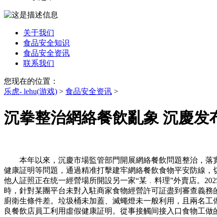
关于我们
食品安全知识
食品安全资讯
联系我们
您现在的位置：
乐虎- lehu(游戏)
>
食品安全资讯
>
沉拳整治網絡餐飲亂象 沉慶发
本年以來，沉慶市場監管部門開展網絡餐飲問題整治，落實“
健康証明等問題，通過精准打擊建牢網絡餐飲食物平安防線，
他人証照正在统一經營場所開設另一家“某﹒料理”外賣店。20
時，針對某團平台未對入駐商家食物經營許可証盡到審查義務
廚衛生條件差。垃圾桶未加蓋、滅蠅燈未一般利用，且兩名工做
良餐飲店員工利用虛假健康証明。從事接觸间接入口食物工做