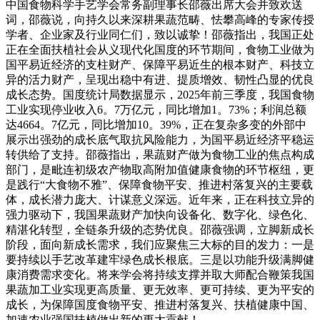
中国食物科学手艺学会常务副理事长邵薇出席大会并致欢送
词，邵薇说，向持久以来深耕果蔬范畴、怯攀高峰的专家传授
学者、企业家及行业同仁们，致以诚挚！邵薇指出，我国正处
正在全面扶植社会从义现代化国度的环节期间，食物工业做为
国平易近经济的支柱财产、保障平易近生的根本财产、科技立
异的活力财产，呈现出稳中有进、提质增效、韧性凸显的优良
成长态势。国度统计局数据显示，2025年前三季度，我国食物
工业实现停业收入6。7万亿元，同比增加1。73%；利润总额
达4664。7亿元，同比增加10。39%，正在复杂多变的外部中
展示出强劲的成长底气取抗风险能力，为国平易近经济平稳运
转供给了支持。邵薇指出，果蔬财产做为食物工业的焦点构成
部门，是毗连初级农产物取高附加值健康食物的环节枢纽，更
是践行“大食物不雅”、保障食物平安、推进村落复兴的主要载
体，成长潜力庞大、计谋意义深远。近年来，正在科技立异的
强力驱动下，我国果蔬财产加快向设备化、数字化、绿色化、
精湛化转型，全链条升级的态势优良。邵薇强调，立脚新成长
阶段，面向新成长需求，我们应聚焦三大标的目的发力：一是
要持续以手艺改革建牢绿色成长根底。三是以功能升级满脚健
康消费需求变化。将来学会将持续支撑并取大师配合鞭策我国
果蔬加工业实现更高质量、更无效率、更可持续、更为平安的
成长，为保障国度食物平安、推进村落复兴、扶植健康中国、
加速农业强国扶植做出新的更大贡献！