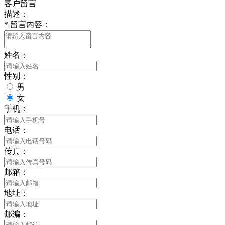
客户留言
描述：
*
留言内容：
姓名：
性别：
男
女
手机：
电话：
传真：
邮箱：
地址：
邮编：