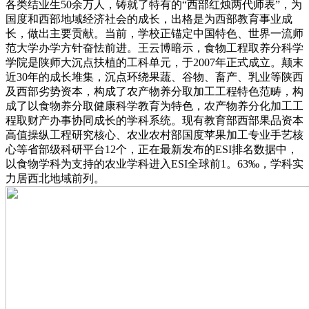
各类结业生50余万人，铸就了特有的“西部红烛两代师表”，为
国度和西部地域经济社会的成长，出格是为西部教育事业成
长，做出主要贡献。当前，学校正锚定中国特色、世界一流师
范大学办学方针奋怯前进。王云博暗示，食物工程取养分科学
学院是陕师大沉点扶植的工科单元，于2007年正式成立。颠末
近30年的成长堆集，沉点环绕果蔬、谷物、畜产、乳业等陕西
及西部劣势资本，构成了农产物养分取加工工程特色范畴，构
成了以食物养分取健康科学教育为特色，农产物养分化加工工
程取财产办事协同成长的学科系统。现有教育部西部果品资本
高值操纵工程研究核心、农业农村部国度苹果加工专业手艺核
心等省部级科研平台12个，正在最新发布的ESI排名数据中，
以食物学科为支持的农业学科进入ESI全球前1。63‰，学科实
力居西北地域前列。