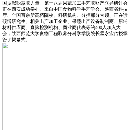
国贡献聪慧取力量。第十八届果蔬加工手艺取财产立异研讨会
正在西安成功举办。来自中国食物科学手艺学会、陕西省科技
厅、全国百余所高档院校、科研机构、分担部分带领、正在读
硕博研究生、相关出产加工企业、果蔬出产设备制制商、原辅
材料供应商、查验检测机构、商业商代表等约400人加入大
会；陕西师范大学食物工程取养分科学学院院长孟永宏传授掌
管了揭幕式。