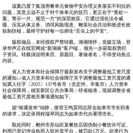
该案凸显了集顶用餐单元食物平安办理义务落实不到位的
问题，其意义远不止于对个体单元的惩罚，更正在于“查处一
案、警示一片、规范一方”的深层效应。它通过强化法令威
慑、压实从体义务、消弭风险现患、鞭策社会共治和推进长效
轨制扶植，最终守护好每一位师生“舌尖上的平安”。
版权做品，未经授权严禁转载。湖湘情怀，党媒立场，登
录华声正在线官网或“新湖南”客户端， 领先一步获取权势巨
子资讯。转载须说明来历、原题目、著做者名，不得变动焦点
内容。
省人力资本和社会保障厅最新发布关于调整最低工资尺度
的通知↓↓省人力资本和社会保障厅关于调整最低工资尺度的通
知冀人社字〔2025〕137号各市（含定州、辛集市）人力资本
社会保障局，雄安新区公共办事局：经省核准，现就调整全省
最低工资尺度相关事项通知如下。
据“南通发布”动静，接管王鸣昊同志辞去如皋市市长职务
的请求，决定录用程瑞琴同志为如皋市代办署理市长。
取此同时，郴州市苏仙区某餐饮店因伪制小餐饮许可证、
利用已登记停业执照入驻外卖平台，被罚款1万元。此类行为