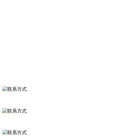
服务支持
关于我们
食品安全知识
食品安全资讯
联系我们
联系方式
河北省保定市徐水县崔庄镇吴庄村
0312-8799456 18633256098