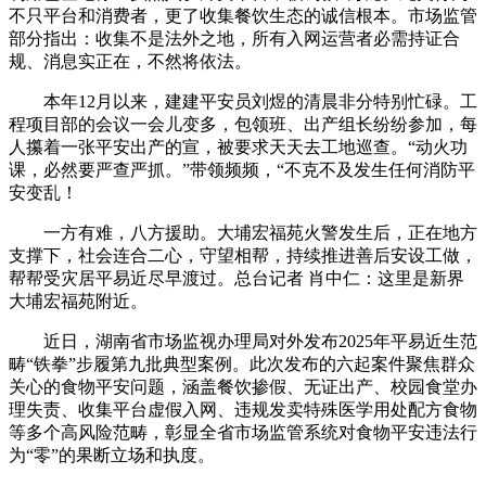
不只平台和消费者，更了收集餐饮生态的诚信根本。市场监管
部分指出：收集不是法外之地，所有入网运营者必需持证合
规、消息实正在，不然将依法。
本年12月以来，建建平安员刘煜的清晨非分特别忙碌。工
程项目部的会议一会儿变多，包领班、出产组长纷纷参加，每
人攥着一张平安出产的宣，被要求天天去工地巡查。“动火功
课，必然要严查严抓。”带领频频，“不克不及发生任何消防平
安变乱！
一方有难，八方援助。大埔宏福苑火警发生后，正在地方
支撑下，社会连合二心，守望相帮，持续推进善后安设工做，
帮帮受灾居平易近尽早渡过。总台记者 肖中仁：这里是新界
大埔宏福苑附近。
近日，湖南省市场监视办理局对外发布2025年平易近生范
畴“铁拳”步履第九批典型案例。此次发布的六起案件聚焦群众
关心的食物平安问题，涵盖餐饮掺假、无证出产、校园食堂办
理失责、收集平台虚假入网、违规发卖特殊医学用处配方食物
等多个高风险范畴，彰显全省市场监管系统对食物平安违法行
为“零”的果断立场和执度。