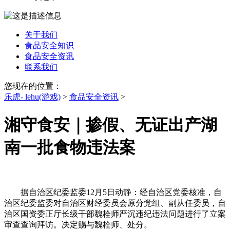
关于我们
食品安全知识
食品安全资讯
联系我们
您现在的位置：
乐虎- lehu(游戏)
>
食品安全资讯
>
湘守食安｜掺假、无证出产湖
南一批食物违法案
据自治区纪委监委12月5日动静：经自治区党委核准，自
治区纪委监委对自治区财经委员会原分党组、副从任委员，自
治区国资委正厅长级干部魏栓师严沉违纪违法问题进行了立案
审查查询拜访。决定赐与魏栓师、处分。