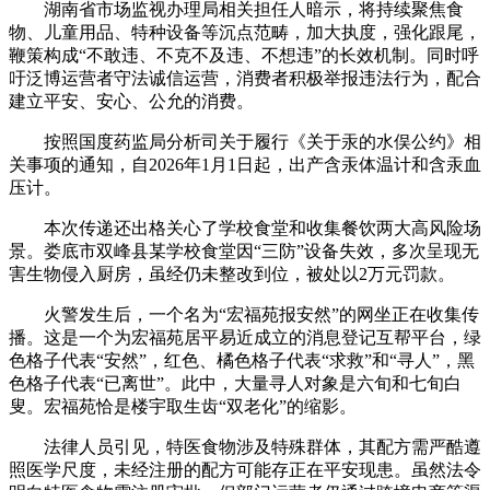
湖南省市场监视办理局相关担任人暗示，将持续聚焦食
物、儿童用品、特种设备等沉点范畴，加大执度，强化跟尾，
鞭策构成“不敢违、不克不及违、不想违”的长效机制。同时呼
吁泛博运营者守法诚信运营，消费者积极举报违法行为，配合
建立平安、安心、公允的消费。
按照国度药监局分析司关于履行《关于汞的水俣公约》相
关事项的通知，自2026年1月1日起，出产含汞体温计和含汞血
压计。
本次传递还出格关心了学校食堂和收集餐饮两大高风险场
景。娄底市双峰县某学校食堂因“三防”设备失效，多次呈现无
害生物侵入厨房，虽经仍未整改到位，被处以2万元罚款。
火警发生后，一个名为“宏福苑报安然”的网坐正在收集传
播。这是一个为宏福苑居平易近成立的消息登记互帮平台，绿
色格子代表“安然”，红色、橘色格子代表“求救”和“寻人”，黑
色格子代表“已离世”。此中，大量寻人对象是六旬和七旬白
叟。宏福苑恰是楼宇取生齿“双老化”的缩影。
法律人员引见，特医食物涉及特殊群体，其配方需严酷遵
照医学尺度，未经注册的配方可能存正在平安现患。虽然法令