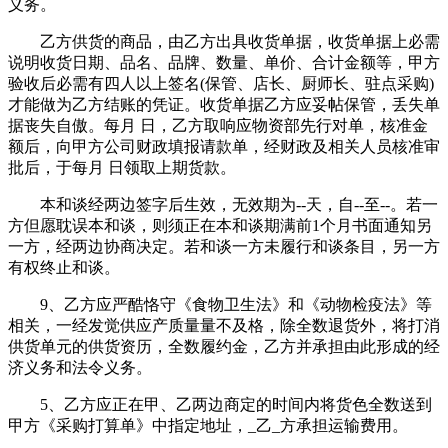
义务。
乙方供货的商品，由乙方出具收货单据，收货单据上必需
说明收货日期、品名、品牌、数量、单价、合计金额等，甲方
验收后必需有四人以上签名(保管、店长、厨师长、驻点采购)
才能做为乙方结账的凭证。收货单据乙方应妥帖保管，丢失单
据丧失自傲。每月 日，乙方取响应物资部先行对单，核准金
额后，向甲方公司财政填报请款单，经财政及相关人员核准审
批后，于每月 日领取上期货款。
本和谈经两边签字后生效，无效期为--天，自--至--。若一
方但愿耽误本和谈，则须正在本和谈期满前1个月书面通知另
一方，经两边协商决定。若和谈一方未履行和谈条目，另一方
有权终止和谈。
9、乙方应严酷恪守《食物卫生法》和《动物检疫法》等
相关，一经发觉供应产质量量不及格，除全数退货外，将打消
供货单元的供货资历，全数履约金，乙方并承担由此形成的经
济义务和法令义务。
5、乙方应正在甲、乙两边商定的时间内将货色全数送到
甲方《采购打算单》中指定地址，_乙_方承担运输费用。