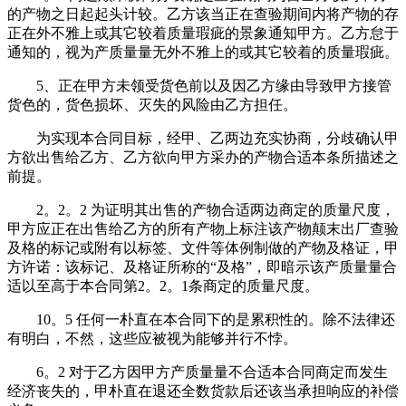
的产物之日起起头计较。乙方该当正在查验期间内将产物的存
正在外不雅上或其它较着质量瑕疵的景象通知甲方。乙方怠于
通知的，视为产质量量无外不雅上的或其它较着的质量瑕疵。
5、正在甲方未领受货色前以及因乙方缘由导致甲方接管
货色的，货色损坏、灭失的风险由乙方担任。
为实现本合同目标，经甲、乙两边充实协商，分歧确认甲
方欲出售给乙方、乙方欲向甲方采办的产物合适本条所描述之
前提。
2。2。2 为证明其出售的产物合适两边商定的质量尺度，
甲方应正在出售给乙方的所有产物上标注该产物颠末出厂查验
及格的标记或附有以标签、文件等体例制做的产物及格证，甲
方许诺：该标记、及格证所称的“及格”，即暗示该产质量量合
适以至高于本合同第2。2。1条商定的质量尺度。
10。5 任何一朴直在本合同下的是累积性的。除不法律还
有明白，不然，这些应被视为能够并行不悖。
6。2 对于乙方因甲方产质量量不合适本合同商定而发生
经济丧失的，甲朴直在退还全数货款后还该当承担响应的补偿