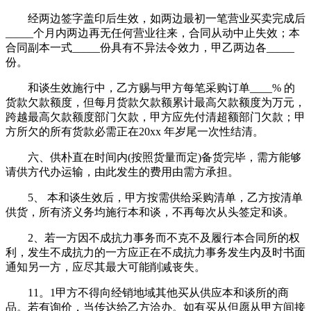
经两边签字盖印后生效，如两边最初一笔营业买卖完成后
_____个月内两边再无任何营业往来，合同从动中止失效；本
合同副本一式_____份具有不异法令效力，甲乙两边各_____
份。
和谈生效施行中，乙方赐与甲方每笔采购订单____% 的
货款欠款额度，但每月货款欠款额累计最高欠款额度为万元，
跨越最高欠款额度部门欠款，甲方应先付清超额部门欠款；甲
方所欠的所有货款必需正在20xx 年岁尾一次性结清。
六、供朴直在时间内(按照货量而定)备货完毕，需方能够
请供方代办运输，由此发生的费用由需方承担。
5、 本和谈生效后，甲方按需供给采购清单，乙方按清单
供货，所有济义务均施行本和谈，不再每次从头签定和谈。
2、若一方因不成抗力事务而不克不及履行本合同所的权
利，发生不成抗力的一方应正在不成抗力事务发生内及时书面
通知另一方，应尽其最大可能削减丧失。
11。1甲方不得向经销地域其他买从供应本和谈所的商
品。若有询价，当传达给乙方洽办。如有买从但愿从甲方间接