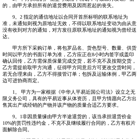
的，由甲方承担所有的退货费用及因而惹起的丧失。
9。2 指定的通信地址以合同开首所标明的联系地址为
准，未通知则视为原地址无效，不得以联系地址变动为由从意
没有收到对方的通知，对方发往原联系地址的通知视为曾经送
达。
甲方所下采购订单，将包罗品名、货色型号、数量、供货
时间以甲方的书面订单为准，乙方应正在8小时内签字或盖印
确认回传，乙方需保质保量完成交货，若不克不及按期交货，
乙方需提前取甲方沟通，征得甲方同意后方可更改交货时间，
若无合理来由，乙方不得接管订单；包拆及运输体例，甲乙两
边可进协商而定。
1。 甲方为一家根据《中华人平易近国公司法》设立之无
限义务公司，具有的平易近事从体资历，且甲方情愿向乙方出
售其出产或经销的产物并该产物的质量合适乙方要求。
9。1非因质量缘由甲方半途退货的，该当承担退货价金
10%的赏罚性违约金，不克不及继续履行合同的，乙方有权片
面解除合同。