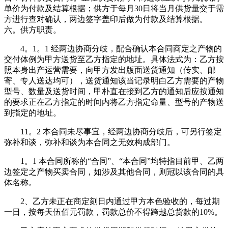
单价为付款及结算根据；供方于每月30日将当月供货量交于需
方进行查对确认，两边签字盖印后做为付款及结算根据。
六。供方职责。
4。1。1 经两边协商分歧，配合确认本合同商定之产物的
交付体例为甲方送货至乙方指定的地址。具体法式为：乙方按
照本身出产运营需要，向甲方发出版面送货通知（传实、邮
寄、专人送达均可），送货通知该当记录明白乙方需要的产物
型号、数量及送货时间，甲朴直在接到乙方的通知后应按通知
的要求正在乙方指定的时间内将乙方指定命量、型号的产物送
到指定的地址。
11。2 本合同未尽事宜，经两边协商分歧后，可另行签定
弥补和谈，弥补和谈为本合同之无效构成部门。
1。1 本合同所称的“合同”、“本合同”均特指目前甲、乙两
边签定之产物买卖合同，如涉及其他合同，则冠以该合同的具
体名称。
2、乙方未正在商定刻日内通过甲方本色验收的，每过期
一日，按每天伍佰元罚款，罚款总价不得跨越总货款的10%。