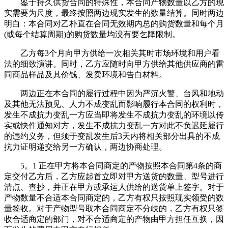
鉴于持久供货合同的特殊性，本合同产物数量以乙方的现
实需要为尺度，最终按照两边现实发生的数量结算。同时两边
明白：本合同对乙朴直在合同无效期内总的购货数量和每个月
(或每个结算周期)的购货数量均没有要乞降限制。
乙方每3个月向甲方供给一次相关其时市场环境和用户看
法的细致演讲。同时，乙方应随时向甲方供给其他供应商的雷
同商品样品及其价钱、发卖环境和告白材料。
两边正在本合同的履行过程中因为严沉火警、台风和地动
及其他无法预见、人力不成变乱而影响履行本合同的权利时，
发生不成抗力变乱一方应当即将发生不成抗力变乱的环境以传
实或快件通知对方，发生不成抗力变乱一方对此不负迟延履行
的违约义务，但须于变乱发生后3天内将相关部分出具的不成
抗力证明递交给另一方确认，两边协商处理。
5。1 正在甲方将本合同商定的产物按照本合同第4条的商
定交付乙方后，乙方应起首立即对甲方送货的数量、型号进行
清点、查抄，并正在甲方或承运人供给的送货单上签字。对于
产物数量不合适本合同商定的，乙方有权只按照现实领受的数
量签收。对于产物型号取本合同商定不分歧的，乙方有权只签
收合适商定的部门，对不合适商定的产物由甲方担任互换，因