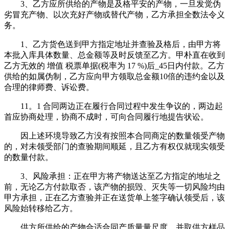
3、乙方应所供给的产物是及格平安的产物，一旦发觉伪
劣冒充产物、以次充好产物或替代产物，乙方承担全数法令义
务。
1、乙方货色送到甲方指定地址并查验及格后，由甲方将
本批入库具体数量、总金额等及时反馈至乙方。甲朴直在收到
乙方无效的 增值 税票单据(税率为 17 %)后_45日内付款。乙方
供给的如属伪制，乙方应向甲方领取总金额10倍的违约金以及
合理的律师费、诉讼费。
11。1 合同两边正在履行合同过程中发生争议的，两边起
首应协商处理，协商不成时，可向合同履行地提告状讼。
因上述环境导致乙方没有按照本合同商定的数量领受产物
的，对未领受部门的查验期间顺延，且乙方有权仅就现实领受
的数量付款。
3、风险承担：正在甲方将产物送达至乙方指定的地址之
前，无论乙方付款取否，该产物的损毁、灭失等一切风险均由
甲方承担，正在乙方查验并正在送货单上签字确认领受后，该
风险始转移给乙方。
供方所供给的产物合适合同产质量量尺度，并取供方样品