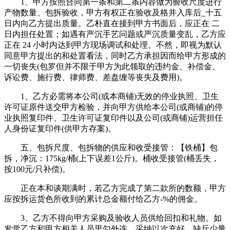
1、甲方按照合同第一条和第二条内容做为验收尺度进行
产物数量、包拆验收，甲方有权正在验收及格并入库后_十五
日内向乙方提出质量。乙朴直在接到甲方书面后，应正在 二
日内担任处置；如遇有严沉手艺问题或严沉质量变乱，乙方应
正在 24 小时内达到甲方现场调试和处理。不然，即视为默认
同意甲方提出的和处置看法，同时乙方承担因而给甲方形成的
一切丧失(包罗但并不限于甲方为此领取的违约金、补偿金、
诉讼费、施行费、律师费、差盘缠等丧失及费用)。
1、乙方必需将本公司(或本商铺)无效的停业执照、卫生
许可证原件送交甲方检验，并向甲方供给本公司(或商铺)的停
业执照复印件、卫生许可证复印件以及公司(或商铺)运营担任
人身份证复印件(供甲方存案)。
五、包拆尺度、包拆物的供应和收受接管：【铁桶】包
拆，净沉：175kg/桶(上下误差1公斤)。桶收受接管(桶丢失，
按100元/只补偿)。
正在本和谈期满时，若乙方完成了第二款所的数额，甲方
应按拆运货色所收到的累计总金额付给乙方-%的佣金。
3、乙方不得向甲方采购及验收人员供给回扣和礼物。如
发觉乙方和甲方相关人员里勾外连，采纳以次充好、缺斤少量