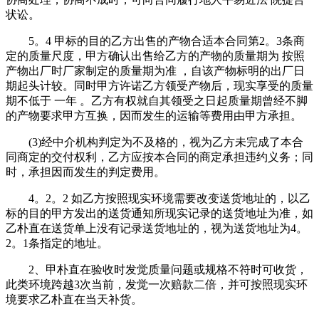
状讼。
5。4 甲标的目的乙方出售的产物合适本合同第2。3条商
定的质量尺度，甲方确认出售给乙方的产物的质量期为 按照
产物出厂时厂家制定的质量期为准 ，自该产物标明的出厂日
期起头计较。同时甲方许诺乙方领受产物后，现实享受的质量
期不低于 一年 。乙方有权就自其领受之日起质量期曾经不脚
的产物要求甲方互换，因而发生的运输等费用由甲方承担。
(3)经中介机构判定为不及格的，视为乙方未完成了本合
同商定的交付权利，乙方应按本合同的商定承担违约义务；同
时，承担因而发生的判定费用。
4。2。2 如乙方按照现实环境需要改变送货地址的，以乙
标的目的甲方发出的送货通知所现实记录的送货地址为准，如
乙朴直在送货单上没有记录送货地址的，视为送货地址为4。
2。1条指定的地址。
2、甲朴直在验收时发觉质量问题或规格不符时可收货，
此类环境跨越3次当前，发觉一次赔款二倍，并可按照现实环
境要求乙朴直在当天补货。