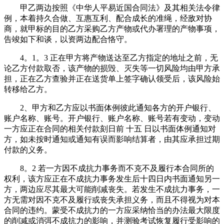
甲乙两边按照《中华人平易近国合同法》及其相关法令律
例，本着持久合做、互惠互利、配合成长的准绳，经敌对协
商，就甲标的目的乙方采购乙方产物或代办署理的产物事项，
告竣如下和谈，以资两边配合恪守。
4。1。3 正在甲方将产物送达至乙方指定的地址之前，无
论乙方付款取否，该产物的损毁、灭失等一切风险均由甲方承
担，正在乙方查验并正在送货单上签字确认领受后，该风险始
转移给乙方。
2、甲方和乙方应以书面体例彼此通知各方的开户银行、
账户名称、账号。开户银行、账户名称、账号若有变动，变动
一方应正在合同的相关付款刻日前 十五 日以书面体例通知对
方，如未按时通知或通知有误而影响结算者，由其应承担过期
付款的义务。
8。2 若一方因不成抗力事务而不克不及履行本合同所的
权利，该方应正在不成抗力事务发生后十四日内书面通知另一
方，两边应尽其最大可能削减丧失。若发生不成抗力事务，一
方无需对因不克不及履行或丧失承担义务，而且不得视为对本
合同的违约。蒙受不成抗力的一方应采纳恰当的办法最大限度
的削减或消弭不成抗力的影响，并测验考试恢复履行受影响的