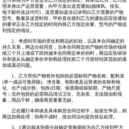
交付体例为甲方送货至乙方指定的地址。具体法式为：乙方按
照本身出产运营需要，向甲方发出送货通知(德律风、传实、
电子邮件送达均可)，送货通知该当记录明白乙方需要的产物
型号、数量及送货时间，甲朴直在接到乙方的通知后应按通知
的要求正在乙方指定的时间内将乙方指定命量、型号的产物送
到指定的地址。
2、考虑到市场的变化和两边的好处，以及本合同确定的
持久关系，两边分歧同意，当本合同商定的产物的市场价钱持
续三个月上涨或下跌跨越本合同商定单价的时，两边应告竣弥
补和谈从头确定单价并协商处理此前三个月曾经结算货款的逃
加或退还问题。
1、乙方所供产物有外包拆的必需标明产物名称、配料表
(单一成品可免得除)、净含量、制制者及运营者的名称和地
址、出产(或分拆、包拆)日期、保质期或保留期、产物尺度
号；无外包拆的必需商品清洁卫生、无杂质、无虫蚀虫蛀现
象，商品干鲜，确保商质量量无缺。
正在履行本和谈及具体购货合同过程中，如发生争议，则
两边协商处理：协商不成时，按合同法向提告状讼处理。
5。3 两边颠末协商分歧确定查验期间为自乙方收到甲方