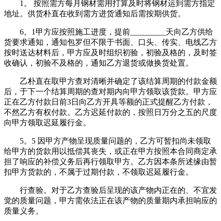
1。 按照需方每月钢材需用打算及时将钢材运到需方指定
地址。供货朴直在收到需方进货通知后需按期供货。
6。1甲方应按照施工进度，提前_________天向乙方供给
货要求通知，通知包罗但不限于书面、口头、传实、电线乙方
按时送达材料后，甲方应及时组织初验，初验及格的，及时签
收确认，初验不及格的，通知乙方退货或做换货处置。
乙朴直在取甲方查对清晰并确定了该结算周期的付款金额
后，于下一个结算周期的查对期内向甲方领取该货款。甲方应
正在乙方付款日前3日向乙方开具等额的正式提醒乙方付款，
不然乙方有权付款。乙方迟延付款的，按照日万分之五的尺度
向甲方领取迟延履行金。
5。5 因甲方产物呈现质量问题的，乙方可暂扣尚未领取
给甲方的货款用以抵偿其丧失，或正在甲方按照本合同商定承
担了响应的补偿义务后再行领取甲方。乙方因本条所述缘由暂
扣甲方货款的，不属于过期付款，不领取迟延履行金。
行查验。对于乙方查验后呈现的该产物内正在的、不宜发
觉的质量问题，甲方需依法正在该产物的质量期内承担响应的
质量义务。