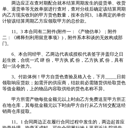
两边应正在查对期配合就本结算周期发生的提货单、收货
单、退货单等无效单据进行查对，查对分歧后确定该结算周期
内乙方现实收到的甲方货色数量，按本合同3。1条商定的单价
计较该结算周期乙方应领取甲方的总价款。
11。3 本合同有二附件(附件一：《产物仿单》；附件
二：《稀释剂利用留意事项》)，附件系本和谈的无效构成部
门。
6、本合同经甲、乙两边代表或授权代表签字并盖印之日
起生效，合统一式 肆 份，甲方执 贰 份，乙方执 贰 份，具有
划一法令效力。
3。付款体例！甲方自货色查验及格入仓，下月_____日前
领取响应货款；如需开的供应商，结款前必需随货供给取货色
等值金额的，上的物品内容取供给的货色名称不异。
甲方所需产物每批金额元以上时由乙方免费送至甲方所正
在地仓库，其每批金额元以下时由甲方自行从乙方转交配送经
销商仓库提取。
11。1 合同两边正在履行合同过程中发生的，两边起首应
协商处理，协商不成时，可向合同履行地人平易近法 院提告