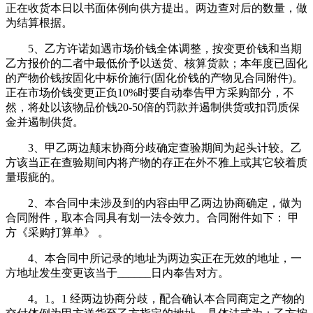
正在收货本日以书面体例向供方提出。两边查对后的数量，做
为结算根据。
5、乙方许诺如遇市场价钱全体调整，按变更价钱和当期
乙方报价的二者中最低价予以送货、核算货款；本年度已固化
的产物价钱按固化中标价施行(固化价钱的产物见合同附件)。
正在市场价钱变更正负10%时要自动奉告甲方采购部分，不
然，将处以该物品价钱20-50倍的罚款并遏制供货或扣罚质保
金并遏制供货。
3、甲乙两边颠末协商分歧确定查验期间为起头计较。乙
方该当正在查验期间内将产物的存正在外不雅上或其它较着质
量瑕疵的。
2、本合同中未涉及到的内容由甲乙两边协商确定，做为
合同附件，取本合同具有划一法令效力。合同附件如下： 甲
方《采购打算单》 。
4、本合同中所记录的地址为两边实正在无效的地址，一
方地址发生变更该当于______日内奉告对方。
4。1。1 经两边协商分歧，配合确认本合同商定之产物的