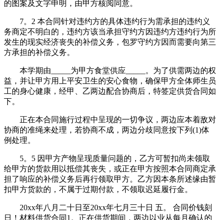
的图案及文字申明，由甲方核阅同意。
7。2 本合同针对违约方的具体违约行为需承担的违约义
务商定不明白的，违约方该当承担守约方因违约方违约行为所
发生的现实经济丧失的补偿义务，包罗守约方因而需要向第三
方承担的补偿义务。
本学期由_____为甲方食堂供应_____。为了供需两边的权
益，并让甲方用上平安卫生的安心食物，确保甲方全体师生员
工的身心健康，经甲、乙两边配合协商后，特签定供货合同如
下。
正在本合同施行过程中呈现的一切争议，两边应本着敌对
协商的准绳来处理，若协商不成，两边分歧同意按下列(1)体
例处理。
5。5 因甲方产物呈现质量问题的，乙方可暂扣尚未领取
给甲方的货款用以抵偿其丧失，或正在甲方按照本合同商定承
担了响应的补偿义务后再行领取甲方。乙方因本条所述缘由暂
扣甲方货款的，不属于过期付款，不领取迟延履行金。
20xx年八月二十日至20xx年七月三十日 五。 合同价钱刻
日！材料供货合同1。正在供货期间，两边以业从每月确认的