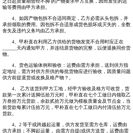
之日起质量期曾经不脚 的产物要求甲方互换，因而发生的运
输等费用由甲方承担。
4、如因产物包拆不合适同商定，乙方必需从头包拆，并
承担领取的费用。因包拆不合适形成货色损坏或灭失的，全数
丧失及违约义务均由乙方承担。
4、甲朴直在利用乙方供给的货物发觉不合用时应正在
______天内通知甲方，并连结原货物的完整，以便退换同价货
物。
4、货色运输体例和验收：运费由需方承担，送到供方指
定地址，需方对供方所供的每批货物应进行验收，因质量问题
供方前提退货或改换及格产物？。
4、 乙方送货到甲方工地，经甲方验收及格方可收货，货
款第一次累计送脚伍拾万元时，甲朴直在七个工做日内领取乙
方叁拾万元货款，余款贰拾万元做为模板质量金及节点金，当
前货款每累计伍拾万元，甲朴直在七个工做日内付清伍拾万元
货款。
4。2 等于或跨越起运量，供方发货至需方仓库，运费由
供方承担；不脚起运量， 由需方自提(或供方送货，运费由需