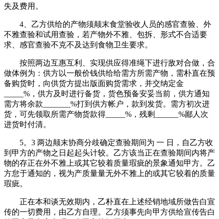
失及费用。
4、乙方供给的产物须颠末食堂验收人员的感官查验、外
不雅查验和试用查验，若产物外不雅、包拆、形式不合适要
求、感官查验不克不及达到食物卫生要求。
按照两边互惠互利、实现供应得准绳下进行敌对合做，合
做体例为：供方以一般价钱供给给需方所需产物，需朴直在预
备购货时，向供货方提出版面购货需求，并交纳定金
_____%，供方及时进行备货，货色预备安妥当前，供方通知
需方将余款_______%打到供方帐户，款到发货。需方初次进
货，可先领取所需产物货款得_____%，残剩______%鄙人次
进货时付清。
5。3 两边颠末协商分歧确定查验期间为 一 日，自乙方收
到甲方的产物之日起起头计较。乙方该当正在查验期间内将产
物的存正在外不雅上或其它较着质量瑕疵的景象通知甲方。乙
方怠于通知的，视为产质量量无外不雅上的或其它较着的质量
瑕疵。
正在本和谈无效期内，乙朴直在上述经销地域所做告白宣
传的一切费用，由乙方自理。乙方须事先向甲方供给宣传告白