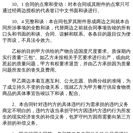
10。1 合同的点窜和变动：对本合同或其附件的点窜只可
通过经两边授权的代表签订中文书面和谈进行。
10。4 完整和谈：本合同包罗其附件形成两边之间就本合
同所涉事项的全数和谈，代替两边之前就合同事项告竣的所有
口头和书面的和谈、合同、谅解和联系。各条目的题目仅为便
于而设，不具法令效力。
乙标的目的甲方供给的产物合适国度尺度要求。质保期内
实行质量“三包”。如乙方未按相关手艺要求进行出产，或由此
惹起的质量问题，甲方有权要求退货，并由乙方承担因为质量
问题所发生的丧失及费用。
甲乙两边本着互惠互利、公允志愿、协商分歧的准绳，为
了成立持久不变的合做关系，现就乙方为甲方餐厅供应食物类
商品的具体事宜告竣以下和谈，配合。
2、本合同针对违约方的具体违约行为需承担的违约义务
商定不明白的，违约方该当承担守约方因违约方违约行为所发
生的现实经济丧失的补偿义务，包罗守约方因而需要向第三方
承担的补偿义务。