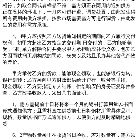
相符，如取合同或者样品不符，需方须正在两周内通知供方，
正在没坏的环境下，一月内可进行退、调货处置，由此发生得
所有费用由供方承担。按照市场需要需方可进行调货，由此发
生的费用有需方承担。
4。4甲方应按照乙方送货通知指定的期间向乙方履行交付
权利。如甲方超出乙方指定的交付期 日交付的，乙方能够领
受，同时单方解除合同并要求甲方承担响应补偿义务，包罗乙
方因而耽搁工期构成的罚款、丧失以及姑且采办其他替代产物
的差价。
甲方承付乙方的货款，能够现金领取，也能够银行划转。
银行划转：乙方须向甲方财政部供给开户行、账号等手续。
现金领取：乙方要指定专人结账，供给响应的身份证复印件备
查，乙方改换收款人，须出具书面证明。
1。需方需提前十日将将来一个月的钢材打算用量以书面
形式通知供方；且需朴直在供货前七日将钢材所需具体品种、
规格、数量以书面形式通知供方，以便供方能及时精确地供
货。
6。2产物数量须正在收货当日验收。若对数量有，需方须