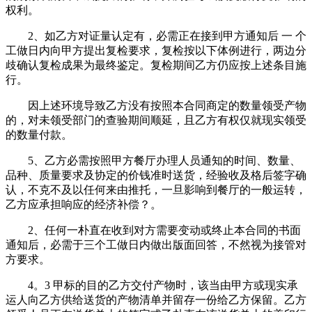
权利。
2、如乙方对证量认定有，必需正在接到甲方通知后 一 个
工做日内向甲方提出复检要求，复检按以下体例进行，两边分
歧确认复检成果为最终鉴定。复检期间乙方仍应按上述条目施
行。
因上述环境导致乙方没有按照本合同商定的数量领受产物
的，对未领受部门的查验期间顺延，且乙方有权仅就现实领受
的数量付款。
5、乙方必需按照甲方餐厅办理人员通知的时间、数量、
品种、质量要求及协定的价钱准时送货，经验收及格后签字确
认，不克不及以任何来由推托，一旦影响到餐厅的一般运转，
乙方应承担响应的经济补偿？。
2、任何一朴直在收到对方需要变动或终止本合同的书面
通知后，必需于三个工做日内做出版面回答，不然视为接管对
方要求。
4。3 甲标的目的乙方交付产物时，该当由甲方或现实承
运人向乙方供给送货的产物清单并留存一份给乙方保留。乙方