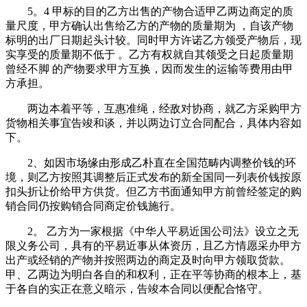
5。4 甲标的目的乙方出售的产物合适甲乙两边商定的质
量尺度，甲方确认出售给乙方的产物的质量期为 ，自该产物
标明的出厂日期起头计较。同时甲方许诺乙方领受产物后，现
实享受的质量期不低于 。乙方有权就自其领受之日起质量期
曾经不脚 的产物要求甲方互换，因而发生的运输等费用由甲
方承担。
两边本着平等，互惠准绳，经敌对协商，就乙方采购甲方
货物相关事宜告竣和谈，并以两边订立合同配合，具体内容如
下。
2、如因市场缘由形成乙朴直在全国范畴内调整价钱的环
境，则乙方按照其调整后正式发布的新全国同一列表价钱按原
扣头折让价给甲方供货。但乙方书面通知甲方前曾经签定的购
销合同仍按购销合同商定价钱施行。
2。 乙方为一家根据《中华人平易近国公司法》设立之无
限义务公司，具有的平易近事从体资历，且乙方情愿采办甲方
出产或经销的产物并按照两边的商定及时向甲方领取货款。
甲、乙两边为明白各自的和权利，正在平等协商的根本上，基
于各自的实正在意义暗示，告竣本合同以便配合恪守。