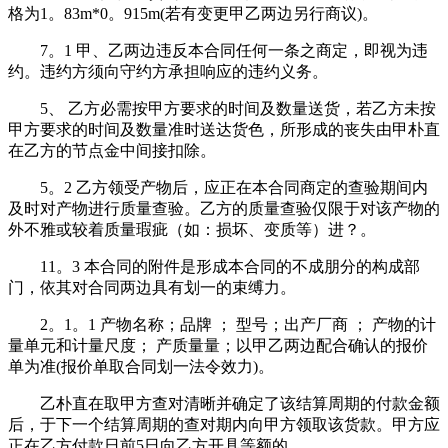
格为1。83m*0。915m(若有变更甲乙两边另行商议)。
7。1 甲、乙两边违反本合同任何一条之商定，即视为违
约。违约方须向守约方承担响应的违约义务。
5、 乙方必需按甲方要求的时间及数量送货，若乙方未按
甲方要求的时间及数量准时送达货色，所形成的丧失由甲朴直
在乙方的节点金中间接扣除。
5。2 乙方领受产物后，应正在本合同商定的查验期间内
及时对产物进行质量查验。乙方的质量查验仅限于对该产物的
外不雅或较着质量瑕疵（如：损坏、变质等）进？。
11。3 本合同的附件是形成本合同的不成朋分的构成部
门，依其对合同两边具有划一的束缚力。
2。1。1 产物名称；品牌 ； 型号；出产厂商 ； 产物的计
量单元和计量尺度； 产质量量；以甲乙两边配合确认的报价
单为准(报价单取合同划一法令效力)。
乙朴直在取甲方查对清晰并确定了该结算周期的付款金额
后，于下一个结算周期的查对期内向甲方领取该货款。甲方应
正在乙方付款日前5日向乙方开具等额的。