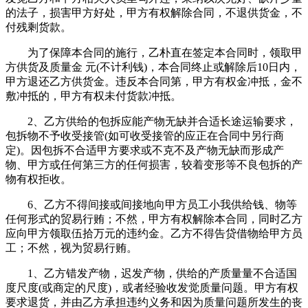
的法子，损害甲方好处，甲方有权解除合同，不退供货金，不
付残剩货款。
为了保障本合同的施行，乙朴直在签定本合同时，领取甲
方供货及质量金 元(不计利钱)，本合同终止或解除后10日内，
甲方退还乙方供货金。违反本合同第，甲方有权金冲抵，金不
敷冲抵的，甲方有权未付货款冲抵。
2、乙方供给的包拆应能产物无缺并合适长途运输要求，
包拆物不予收受接管(如可收受接管的应正在合同中另行商
定)。因包拆不合适甲方要求或不克不及产物无缺而形成产
物、甲方或任何第三方的任何损害，较着变形等不良包拆的产
物有权拒收。
6、乙方不得间接或间接地向甲方员工小我供给钱、物等
任何形式的贸易行贿；不然，甲方有权解除本合同，同时乙方
应向甲方领取伍拾万元的违约金。乙方不得告贷借物给甲方员
工；不然，视为贸易行贿。
1、乙方错发产物，迟发产物，供给的产质量量不合适国
度尺度(或商定的尺度)，或者经验收发觉质量问题。甲方有权
要求退货，并由乙方承担违约义务和因为质量问题所发生的丧