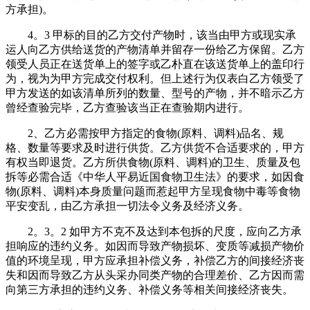
方承担)。
4。3 甲标的目的乙方交付产物时，该当由甲方或现实承
运人向乙方供给送货的产物清单并留存一份给乙方保留。乙方
领受人员正在送货单上的签字或乙朴直在该送货单上的盖印行
为，视为为甲方完成交付权利。但上述行为仅表白乙方领受了
甲方发送的如该清单所列的数量、型号的产物，并不暗示乙方
曾经查验完毕，乙方查验该当正在查验期内进行。
2、乙方必需按甲方指定的食物(原料、调料)品名、规
格、数量等要求及时进行供货。乙方供货不合适要求的，甲方
有权当即退货。乙方所供食物(原料、调料)的卫生、质量及包
拆等必需合适《中华人平易近国食物卫生法》的要求，如因食
物(原料、调料)本身质量问题而惹起甲方呈现食物中毒等食物
平安变乱，由乙方承担一切法令义务及经济义务。
2。3。2 如甲方不克不及达到本包拆的尺度，应向乙方承
担响应的违约义务。如因而导致产物损坏、变质等减损产物价
值的环境呈现，甲方应承担补偿义务，补偿乙方的间接经济丧
失和因而导致乙方从头采办同类产物的合理差价、乙方因而需
向第三方承担的违约义务、补偿义务等相关间接经济丧失。