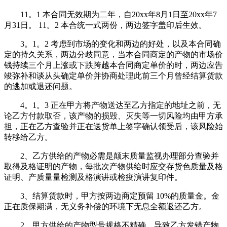
11。1 本合同无效期为二年，自20xx年8月1日至20xx年7
月31日。 11。2 本合统一式两份，两边签字盖印后生效。
3。1。2 考虑到市场的变化和两边的好处，以及本合同确
定的持久关系，两边分歧同意，当本合同商定的产物的市场价
钱持续三个月上涨或下跌跨越本合同商定单价的时，两边应告
竣弥补和谈从头确定单价并协商处理此前三个月曾经结算货款
的逃加或退还问题。
4。1。3 正在甲方将产物送达至乙方指定的地址之前，无
论乙方付款取否，该产物的损毁、灭失等一切风险均由甲方承
担，正在乙方查验并正在送货单上签字确认领受后，该风险始
转移给乙方。
2、乙方供给的产物必需是颠末质量监视办理部分查验并
取得及格证明的产物，每批次产物供给时应交存货色质量及格
证明、产质量量检测及格演讲或检疫演讲复印件。
3、结算货款时，甲方按两边商定预留 10%的质量金。金
正在质保期满，无义务补偿的环境下无息全额返还乙方。
2、甲方供给的产物型号规格不精确，导致乙方发错产物