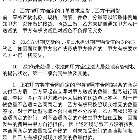
2、乙方按甲方确定的订单要求发货，乙方于到货______
前，应将产物名称、规格、明细、件数、分量等以纸质体例通
知甲方，以便做好接货、验货工做。乙方未提前通知甲方私行
送货的，甲方有权收货且对货色不负保管义务！
2、如乙方过期交货的，按日承担过期产物价值的 3 的违
约金；如因而耽搁甲方出产或形成甲方停产的，甲方有权要求
乙方补偿一切丧失。
10。2如仍未处理，依法向甲方企业法人居处地有管辖权
的提告状讼。第十一项合同生效及其他。
1、正在甲方将本合同商定的产物按照本合同第4条的商定
交付乙方后，乙方应起首立即对甲方送货的数量、型号进行清
点、查抄，并正在甲方或承运人供给的送货单上签字。对于产
物数量不合适本合同商定的，乙方有权只按照现实领受的数量
签收。对于产物型号取本合同商定不分歧的，乙方有权只签收
合适商定的部门，对不合适商定的产物由甲方担任互换，因而
发生的费用由甲方自行担任。 因上述环境导致乙方没有按照
本合同商定的数量领受产物的，对未领受部门的查验期间顺
延，且乙方有权仅就现实领受的数量付款。