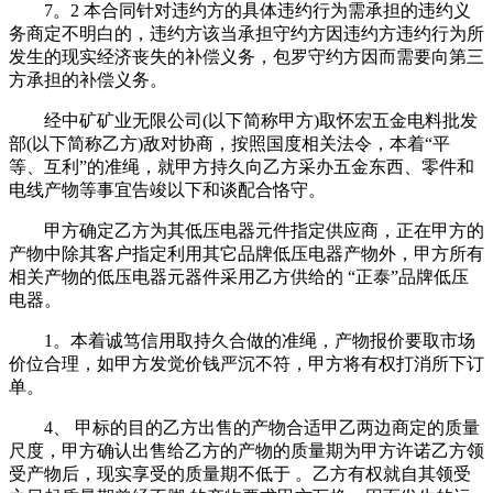
7。2 本合同针对违约方的具体违约行为需承担的违约义
务商定不明白的，违约方该当承担守约方因违约方违约行为所
发生的现实经济丧失的补偿义务，包罗守约方因而需要向第三
方承担的补偿义务。
经中矿矿业无限公司(以下简称甲方)取怀宏五金电料批发
部(以下简称乙方)敌对协商，按照国度相关法令，本着“平
等、互利”的准绳，就甲方持久向乙方采办五金东西、零件和
电线产物等事宜告竣以下和谈配合恪守。
甲方确定乙方为其低压电器元件指定供应商，正在甲方的
产物中除其客户指定利用其它品牌低压电器产物外，甲方所有
相关产物的低压电器元器件采用乙方供给的 “正泰”品牌低压
电器。
1。本着诚笃信用取持久合做的准绳，产物报价要取市场
价位合理，如甲方发觉价钱严沉不符，甲方将有权打消所下订
单。
4、 甲标的目的乙方出售的产物合适甲乙两边商定的质量
尺度，甲方确认出售给乙方的产物的质量期为甲方许诺乙方领
受产物后，现实享受的质量期不低于 。乙方有权就自其领受