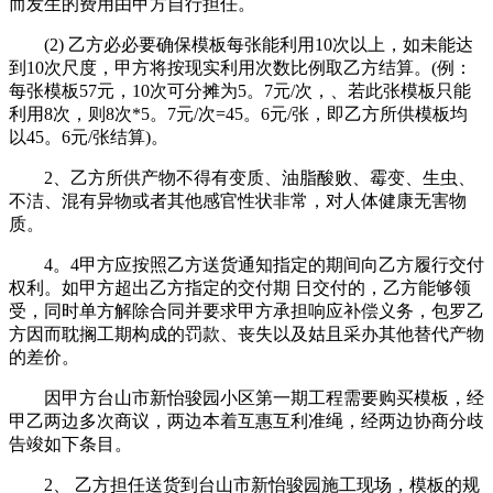
而发生的费用由甲方自行担任。
(2) 乙方必必要确保模板每张能利用10次以上，如未能达
到10次尺度，甲方将按现实利用次数比例取乙方结算。(例：
每张模板57元，10次可分摊为5。7元/次，、若此张模板只能
利用8次，则8次*5。7元/次=45。6元/张，即乙方所供模板均
以45。6元/张结算)。
2、乙方所供产物不得有变质、油脂酸败、霉变、生虫、
不洁、混有异物或者其他感官性状非常，对人体健康无害物
质。
4。4甲方应按照乙方送货通知指定的期间向乙方履行交付
权利。如甲方超出乙方指定的交付期 日交付的，乙方能够领
受，同时单方解除合同并要求甲方承担响应补偿义务，包罗乙
方因而耽搁工期构成的罚款、丧失以及姑且采办其他替代产物
的差价。
因甲方台山市新怡骏园小区第一期工程需要购买模板，经
甲乙两边多次商议，两边本着互惠互利准绳，经两边协商分歧
告竣如下条目。
2、 乙方担任送货到台山市新怡骏园施工现场，模板的规