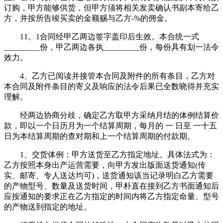
订购，甲方能够供货，但甲方须将相关发卖确认书副本寄给乙
方，并按所告竣买卖的金额赐与乙方-%的佣金。
11。1合同经甲乙两边签字盖印后生效。本合统一式
_________份，甲乙两边各执_________份，每份具有划一法令
效力。
4、乙方已阅读并接管本合同及附件的所有条目，乙方对
本合同及附件条目的寄义及响应的法令后果已全数晓得并充实
理解。
经两边协商分歧，确定乙方取甲方采纳月结的体例结算价
款，即以一个日历月为一个结算周期，每月的 一 日至 一十五
日为本结算周期的查对期和上一个结算周期的付款期。
1、交货体例：甲方送货至乙方指定地址。具体法式为：
乙方按照本身出产运营需要，向甲方发出版面送货通知(传
实、邮寄、专人送达均可)，送货通知该当记录明白乙方需要
的产物型号、数量及送货时间，甲朴直在接到乙方书面通知后
应按通知的要求正在乙方指定的时间内将乙方指定命量、型号
的产物送到指定的地址。