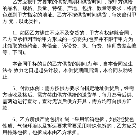
乙方应按甲方要求的供货周期和供货时间 ，按甲方供给
的品名、规格、质量、特征、产地、包拆、数量等要求，将货
色送到甲方指定的地址。乙方不按供货时间供货，每次赔付甲
方 元，以此类推。
1、如因乙方缘由不克不及交货的，甲方有权解除合同，
乙方应承担因而给甲方形成的一切丧失(包罗并不限于甲方为
此领取的违约金、补偿金、诉讼费、执、行费、律师费差盘缠
等，下同)。
本合同甲标的目的乙方供货的期间为 年，自本合同发生
法令 效力之日起起头计较。本供货期间届满，本合同从动终
止。
5、付款体例：需方按供方要求向指定地址供货后，经需
方验收及格后。需方签由供方供给的送货单，每月25号后供、
需两边进行查对，查对无误后供方开具，需方均可向供方汇
款。
6、乙方所供产物包拆准绳上采用纸箱包拆，如按照货色
性质、气候环境以及拆运要求需要采用特殊包拆的，乙方应采
用特殊包拆，包拆成本由乙方承担。