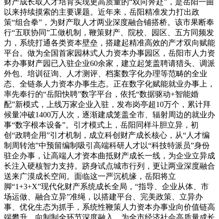
财产成长取人才培育实现更高质量的“双向奔赴”，是岳阳一曲
以来持续摸索的主要课题。近年来，岳阳精准发力打出政
策“组合拳”，为财产取人才两业深度融合铺搭桥。该市果断奉
行“五联协同”工做机制，鞭策财产、院校、园区、五方同频发
力，系统打通各类资本壁垒，搭建起精准高效的产才双向赋能
平台。做为全国首家园林式人力资本办事园区，岳阳市人力资
本办事财产园已入驻企业60余家，建立起笼盖聘请猎头、调派
外包、培训征询、人才测评、档案数字化办理等范畴的全业
态、全链条人力资本办事生态。正在数字化赋能就业办事上，
率先奉行的“岳阳快聘”数字平台，依托“数据驱动+智能婚
配”新模式，上线万家企业入驻，发布岗亭超10万个，累计拜
候量冲破1400万人次，逐渐建成笼盖全市、辐射周边的就业办
事“数字根本设备”。引才模式上，岳阳同样斗胆立异，初
创“政聘企用”引才机制，成立科创财产成长核心，从“人才编
制周转池”中预留编制吸引高端科研人才以“科技特派员”身份
驻企办事，让高端人才资本曲抵财产成长一线，为企业立异成
长注入硬核智力支持。跻身试点城市行列，更让两业深度融合
送来广漠成长空间。面临这一严沉机缘，岳阳将立
脚“1+3+X”现代化财产系统成长全局，“指导、企业从体、市
场运做、融合立异”准绳，以搭建平台、完美政策、立异办
事、优化生态为抓手，系统性鞭策人力资本办事业向价值链高
端攀升、向制制全环节深度融入，为全市经济社会高质量成长