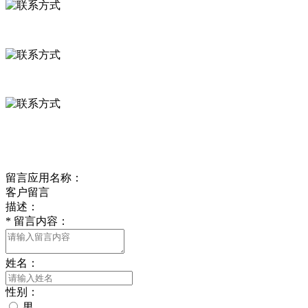
河北省保定市徐水县崔庄镇吴庄村
0312-8799456 18633256098
delishipin@yeah.net
给我留言
留言应用名称：
客户留言
描述：
*
留言内容：
姓名：
性别：
男