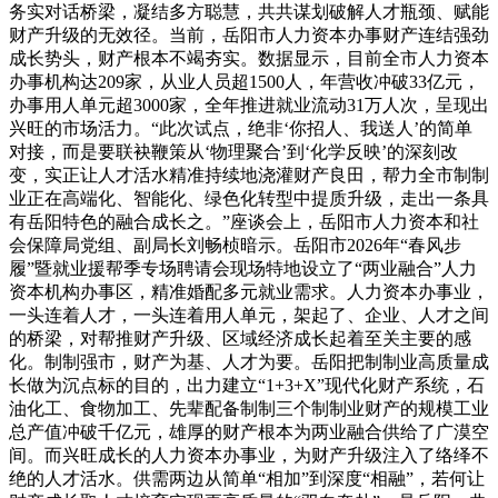
务实对话桥梁，凝结多方聪慧，共共谋划破解人才瓶颈、赋能
财产升级的无效径。当前，岳阳市人力资本办事财产连结强劲
成长势头，财产根本不竭夯实。数据显示，目前全市人力资本
办事机构达209家，从业人员超1500人，年营收冲破33亿元，
办事用人单元超3000家，全年推进就业流动31万人次，呈现出
兴旺的市场活力。“此次试点，绝非‘你招人、我送人’的简单
对接，而是要联袂鞭策从‘物理聚合’到‘化学反映’的深刻改
变，实正让人才活水精准持续地浇灌财产良田，帮力全市制制
业正在高端化、智能化、绿色化转型中提质升级，走出一条具
有岳阳特色的融合成长之。”座谈会上，岳阳市人力资本和社
会保障局党组、副局长刘畅桢暗示。岳阳市2026年“春风步
履”暨就业援帮季专场聘请会现场特地设立了“两业融合”人力
资本机构办事区，精准婚配多元就业需求。人力资本办事业，
一头连着人才，一头连着用人单元，架起了、企业、人才之间
的桥梁，对帮推财产升级、区域经济成长起着至关主要的感
化。制制强市，财产为基、人才为要。岳阳把制制业高质量成
长做为沉点标的目的，出力建立“1+3+X”现代化财产系统，石
油化工、食物加工、先辈配备制制三个制制业财产的规模工业
总产值冲破千亿元，雄厚的财产根本为两业融合供给了广漠空
间。而兴旺成长的人力资本办事业，为财产升级注入了络绎不
绝的人才活水。供需两边从简单“相加”到深度“相融”，若何让