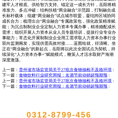
建牢人才根底、供给智力支持。锚定这一成长方针，岳阳将精
准发力、多点冲破：结构扶植“两业融合”示范园，打制融合成
长标杆载体；组建“两业融合”试点城市联盟，凝结跨区域协同
成长合力；梳理出台“两业融合”专属政策包，强化政策精准赋
能；为沉点制制业企业定制人力资本专属办事，精准婚配成长
需求；组织开展人力资本从业人员专题培训，提拔行业专业办
事能力；常态化开展制制业企业用工需求取人力资本办事行业
双向监测阐发，实现供需高效对接……蓝图绘就，径清晰。坐
正在“两业融合”的新起点，岳阳将以此次全国试点为契机，持
续深化“人力资本办事+”赋能模式，鞭策人才活水取财产海潮
深度激荡。
上一篇：
贵州省市场监管局关于27批次食物抽检不及格环境
:
下一篇：
食物饮料行业研究周报：名酒节前动销超预期预
:
上一篇：
贵州省市场监管局关于27批次食物抽检不及格环境
:
下一篇：
食物饮料行业研究周报：名酒节前动销超预期预
:
QUICK CONTACT US
0312-8799-456