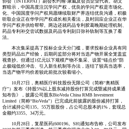
协会（INTERPAT）副会长约翰·康威及会员企业代表。胡文
辉暗示，中国高度注沉学问产权，优良的学问产权是市场化、
化、中国国度学问产权局愿继续取财产界连结优良沟通，积极
听取企业正在华学问产权成长相关看法，及时回应企业正在华
学问产权并供给帮帮。两边还就药品专利胶葛晚期处理机制、
药品专利补交尝试数据及药品专利刻日弥补轨制等互换了看
法。
本次集采提高了投标企业天分门槛，要求投标企业具有同
类型药品出产经验，后期药监部分将对当选产物开展全笼盖监
视查抄。但通过1亿元以下规模产物不集采、设置“锚点价”防
止极端低价冲击、引入新生机制等办法，连结了较高当选率，
当选产物平均价差较此前批次较着缩小。
10月27日，奥精医疗科技股份无限公司（简称“奥精医
疗”）发布《持股5%以上股东减持股份打算完成暨减持成果通
知布告》，披露公司股东BioVeda China RMB Investment
Limited（简称“BioVeda”）已完成此前披露的股份减持打算，
合计减持公司135。55万股股份，占公司总股本的1%，套现总
金额约3355。34万元。
10月28日，复星医药(600196。SH)通知布告称，公司发布