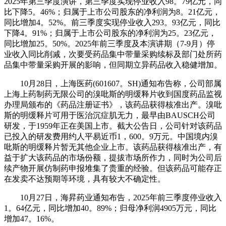
2025年第三季度演讲，第三季度实现停业收入98。79亿元，同
比下降5。46%；归属于上市公司股东的净利润为8。21亿元，
同比增加4。52%。前三季度实现停业收入293。93亿元，同比
下降4。91%；归属于上市公司股东的净利润为25。23亿元，
同比增加25。50%。2025年前三季度及本演讲期（7-9月）停
业收入同比削减，次要受药品集中带量采购续标及部门处所药
品集中带量采购开展的影响，但同期立异药品收入稳健增加。
10月28日，上海医药(601607。SH)通知布告称，公司部属
上海上药制药无限公司的溴吡斯的明缓释片收到国度药品监视
办理局颁布的《药品注册证书》，该药品获得核准出产。溴吡
斯的明缓释片可用于医治沉症肌无力，最早由BAUSCH公司
研发，于1959年正在美国上市。截大公告日，公司针对该药品
已投入的研发费用约人平易近币1，600。9万元。中国境内溴
吡斯的明缓释片暂无其他企业上市。该药品获得核准出产，有
益于扩大该药品的市场份额，提拔市场所作力，同时为公司后
续产物开展仿制药申报堆集了贵重的经验。但该药品可能存正
在发卖不达预期等环境，具有较大不确定性。
10月27日，海昇药业通知布告，2025年前三季度停业收入
1。64亿元，同比增加40。89%；归母净利润4905万元，同比
增加47。16%。