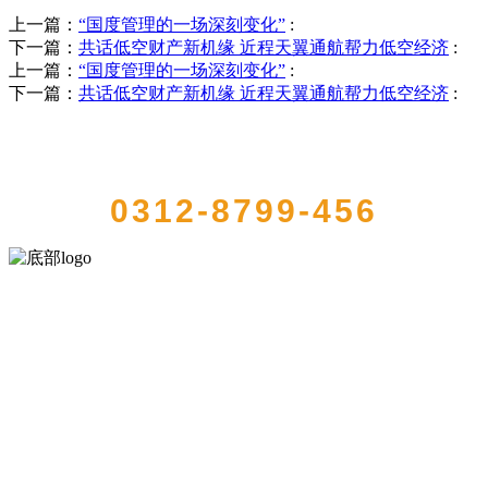
上一篇：
“国度管理的一场深刻变化”
:
下一篇：
共话低空财产新机缘 近程天翼通航帮力低空经济
:
上一篇：
“国度管理的一场深刻变化”
:
下一篇：
共话低空财产新机缘 近程天翼通航帮力低空经济
:
QUICK CONTACT US
0312-8799-456
河北乐虎- lehu(游戏)食品有限公司创建于1991年，是经省级注册的大
型农产品加工出口企业，注册资金2000万元，总资产1亿多元。公司产
品有速冻甜糯玉米，芦笋，青豆，草莓，花菜，青刀豆，混合菜，胡
萝卜等。
服务支持
关于我们