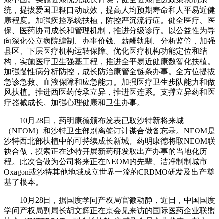
统，提拔爱国卫糊口动成效，提高人均预期寿命和人平易近健
康程度。加强疾控系统扶植，防控严沉流行症。健全医疗、医
保、医药协同成长和管理机制，推进分级诊疗。以公益性为导
向深化公立病院编制、办事价钱、薪酬轨制、分析监管，加强
县区、下层医疗机构运转保障。优化医疗机构功能定位和结
构，实施医疗卫生强基工程，推进全平易近健康数智化扶植。
加强慢性病分析防控，成长防治康管全链条办事。全方位提拔
急诊急救、血液保障和应急能力。加强医疗卫生步队能力和做
风扶植。推进西医药传承立异，推进医连系。支撑立异药和医
疗器械成长。加强心理健康和卫生办事。
10月28日，药明康德颁布发表已取沙特新将来城
（NEOM）和沙特卫生部别离签订计谋合做备忘录。NEOM是
沙特西北部扶植中的可持续成长新城。药明康德将取NEOM联
袂合做，摸索正在沙特开展新药研发取出产办事的当地化历
程。此次合做为公司将来正在NEOM的先辈、洁净制制城市
Oxagon或沙特其他地域成立世界一流的CRDMO研发及出产奠
基了根本。
10月28日，据国度学问产权局官微动静，近日，中国国度
学问产权局副局长胡文辉正在京会见来访的国际医药企业联盟