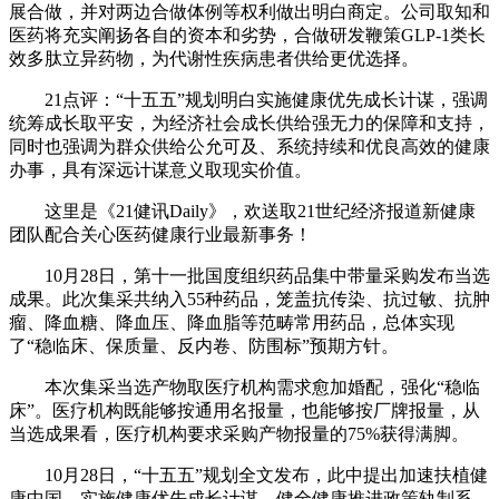
展合做，并对两边合做体例等权利做出明白商定。公司取知和
医药将充实阐扬各自的资本和劣势，合做研发鞭策GLP-1类长
效多肽立异药物，为代谢性疾病患者供给更优选择。
21点评：“十五五”规划明白实施健康优先成长计谋，强调
统筹成长取平安，为经济社会成长供给强无力的保障和支持，
同时也强调为群众供给公允可及、系统持续和优良高效的健康
办事，具有深远计谋意义取现实价值。
这里是《21健讯Daily》，欢送取21世纪经济报道新健康
团队配合关心医药健康行业最新事务！
10月28日，第十一批国度组织药品集中带量采购发布当选
成果。此次集采共纳入55种药品，笼盖抗传染、抗过敏、抗肿
瘤、降血糖、降血压、降血脂等范畴常用药品，总体实现
了“稳临床、保质量、反内卷、防围标”预期方针。
本次集采当选产物取医疗机构需求愈加婚配，强化“稳临
床”。医疗机构既能够按通用名报量，也能够按厂牌报量，从
当选成果看，医疗机构要求采购产物报量的75%获得满脚。
10月28日，“十五五”规划全文发布，此中提出加速扶植健
康中国。实施健康优先成长计谋，健全健康推进政策轨制系