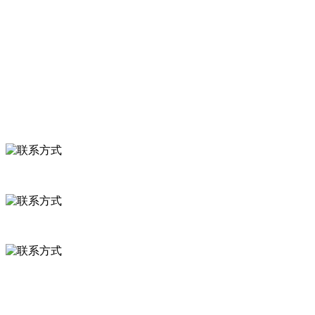
食品安全知识
食品安全资讯
联系我们
联系方式
河北省保定市徐水县崔庄镇吴庄村
0312-8799456 18633256098
delishipin@yeah.net
给我留言