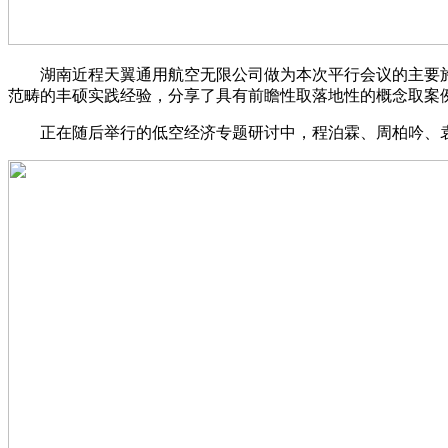
湖南近程天翼通用航空无限公司做为本次平行会议的主要施
范畴的丰硕实践经验，分享了具有前瞻性取落地性的概念取案
正在随后举行的低空经济专题研讨中，程泊霖、周柏吟、袁