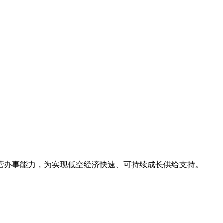
办事能力，为实现低空经济快速、可持续成长供给支持。