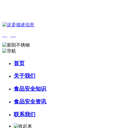
您好，欢迎来到 河北乐虎- lehu(游戏)食品 官方网站！
English
首页
关于我们
食品安全知识
食品安全资讯
联系我们