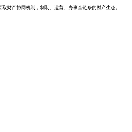
取财产协同机制，制制、运营、办事全链条的财产生态。